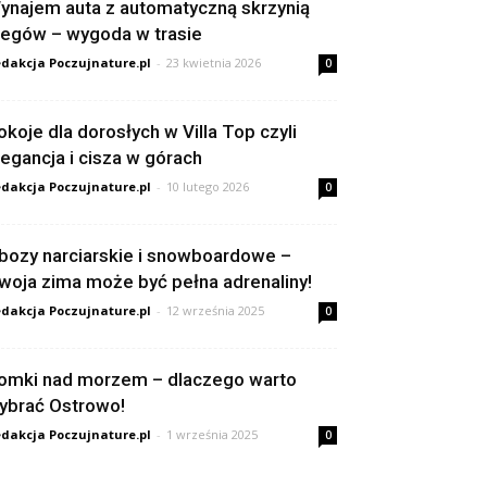
ynajem auta z automatyczną skrzynią
iegów – wygoda w trasie
dakcja Poczujnature.pl
-
23 kwietnia 2026
0
okoje dla dorosłych w Villa Top czyli
legancja i cisza w górach
dakcja Poczujnature.pl
-
10 lutego 2026
0
bozy narciarskie i snowboardowe –
woja zima może być pełna adrenaliny!
dakcja Poczujnature.pl
-
12 września 2025
0
omki nad morzem – dlaczego warto
ybrać Ostrowo!
dakcja Poczujnature.pl
-
1 września 2025
0