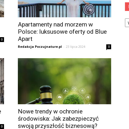
Ka
Apartamenty nad morzem w
Polsce: luksusowe oferty od Blue
Apart
0
Redakcja Poczujnature.pl
-
23 lipca 2024
0
e
Nowe trendy w ochronie
środowiska: Jak zabezpieczyć
swoją przyszłość biznesową?
0