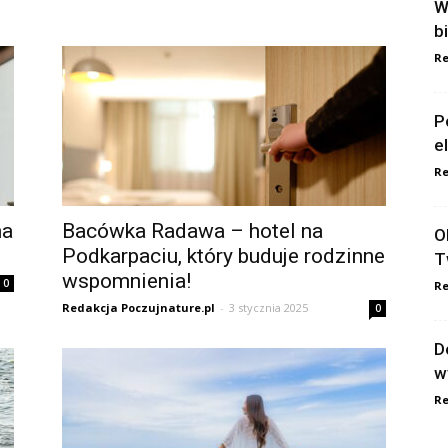
W
b
Re
P
e
Re
na
Bacówka Radawa – hotel na
O
Podkarpaciu, który buduje rodzinne
T
wspomnienia!
0
Re
Redakcja Poczujnature.pl
-
3 stycznia 2025
0
D
w
Re