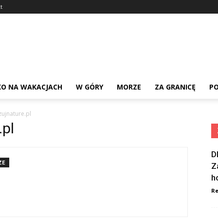
t
KO NA WAKACJACH
W GÓRY
MORZE
ZA GRANICĘ
PO
ujnature.pl
.pl
D
ZE
Z
h
Re