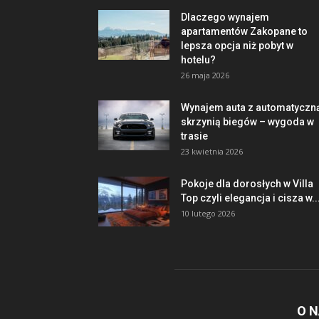
Dlaczego wynajem
apartamentów Zakopane to
lepsza opcja niż pobyt w
hotelu?
26 maja 2026
Wynajem auta z automatyczn
skrzynią biegów – wygoda w
trasie
23 kwietnia 2026
Pokoje dla dorosłych w Villa
Top czyli elegancja i cisza w..
10 lutego 2026
O 