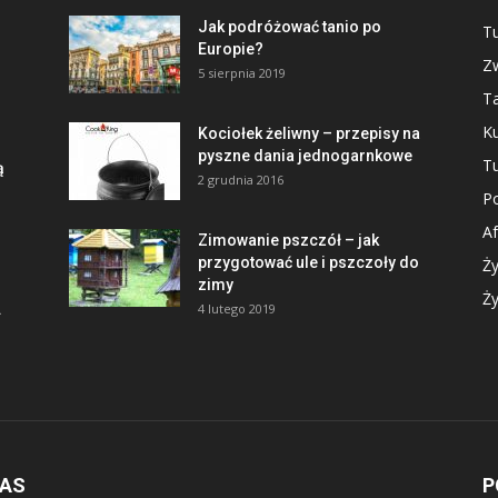
Jak podróżować tanio po
Tu
Europie?
Zw
5 sierpnia 2019
Ta
Ku
Kociołek żeliwny – przepisy na
pyszne dania jednogarnkowe
Tu
ą
2 grudnia 2016
Po
Af
Zimowanie pszczół – jak
przygotować ule i pszczoły do
Ży
zimy
Ży
.
4 lutego 2019
NAS
P