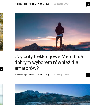
Redakcja Poczujnature.pl
-
28 maja 2024
0
 –
Czy buty trekkingowe Meindl są
dobrym wyborem również dla
amatorów?
0
Redakcja Poczujnature.pl
-
20 maja 2024
0