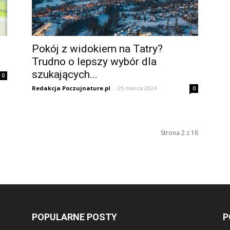
Pokój z widokiem na Tatry?
Trudno o lepszy wybór dla
szukających...
0
Redakcja Poczujnature.pl
-
25 marca 2024
0
Strona 2 z 16
POPULARNE POSTY
P