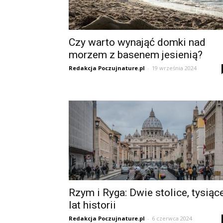
Czy warto wynająć domki nad
morzem z basenem jesienią?
Redakcja Poczujnature.pl
-
19 września 2024
Rzym i Ryga: Dwie stolice, tysiąc
lat historii
Redakcja Poczujnature.pl
-
6 czerwca 2024