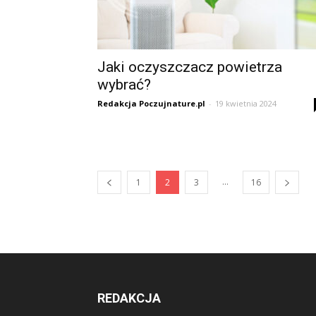
Jaki oczyszczacz powietrza
wybrać?
Redakcja Poczujnature.pl
-
19 kwietnia 2024
...
1
2
3
16
REDAKCJA