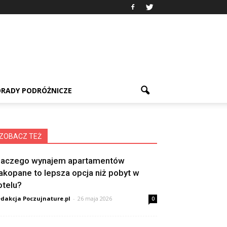
RADY PODRÓŻNICZE
ZOBACZ TEŻ
laczego wynajem apartamentów
akopane to lepsza opcja niż pobyt w
otelu?
dakcja Poczujnature.pl
-
26 maja 2026
0