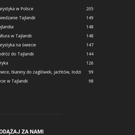
rystyka w Polsce
205
iedzanie Tajlandii
149
jlandia
148
ltura w Tajlandii
148
rystyka na świecie
147
dróż do Tajlandii
144
ryka
126
wice, tkaniny do żaglówek, jachtów, łodzi
99
cie w Tajlandii
98
ODĄŻAJ ZA NAMI