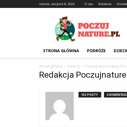
sobota, sierpień 8, 2026
O nas
Reklama
Kontak
Poczujnature.pl
STRONA GŁÓWNA
PODRÓŻE
DZIEC
Strona główna
Autorzy
Posty przez Redakcja Pocz
Redakcja Poczujnature
152 POSTY
0 KOMENTAR