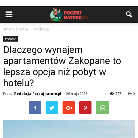
Strona główna
Podróże
Podróże
Dlaczego wynajem
apartamentów Zakopane to
lepsza opcja niż pobyt w
hotelu?
Przez
Redakcja Poczujnature.pl
-
26 maja 2026
277
0