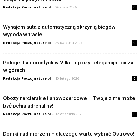
Redakcja Poczujnature.pl
-
26 maja 2026
0
Wynajem auta z automatyczną skrzynią biegów –
wygoda w trasie
Redakcja Poczujnature.pl
-
23 kwietnia 2026
0
Pokoje dla dorosłych w Villa Top czyli elegancja i cisza
w górach
Redakcja Poczujnature.pl
-
10 lutego 2026
0
Obozy narciarskie i snowboardowe – Twoja zima może
być pełna adrenaliny!
Redakcja Poczujnature.pl
-
12 września 2025
0
Domki nad morzem – dlaczego warto wybrać Ostrowo!