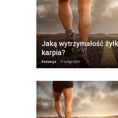
Jaką wytrzymałość żyłk
karpia?
Redakcja
-
19 lutego 2025