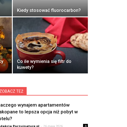
Kiedy stosować fluorocarbon?
cy
Co ile wymienia się filtr do
kuwety?
ZOBACZ TEŻ
laczego wynajem apartamentów
akopane to lepsza opcja niż pobyt w
otelu?
dakcja Poczujnature.pl
-
26 maja 2026
0