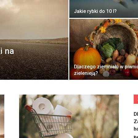
Jakie rybki do 10 l?
i na
Dlaczego ziemniaki w piwni
zielenieją?
D
Z
h
Re