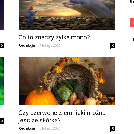
Re
Ka
Co to znaczy żyłka mono?
Redakcja
-
7 lutego 2025
0
0
Czy czerwone ziemniaki można
jeść ze skórką?
0
Redakcja
-
6 lutego 2025
0