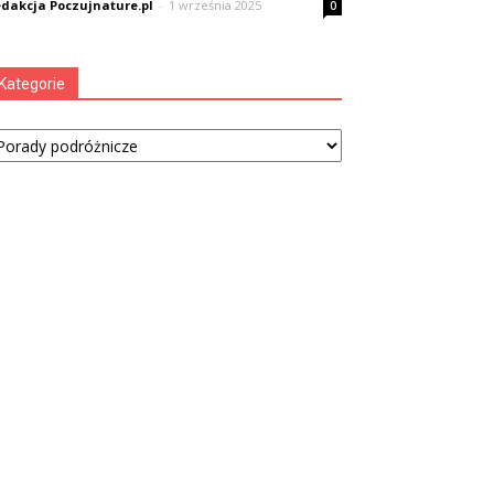
dakcja Poczujnature.pl
-
1 września 2025
0
Kategorie
tegorie