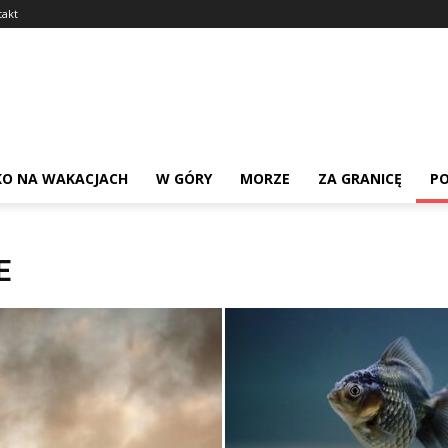
takt
KO NA WAKACJACH
W GÓRY
MORZE
ZA GRANICĘ
PO
E