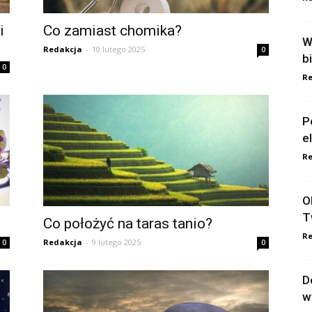
i
Co zamiast chomika?
W
Redakcja
-
10 lutego 2025
0
b
0
Re
P
e
Re
O
T
Co położyć na taras tanio?
Re
Redakcja
-
9 lutego 2025
0
0
D
w