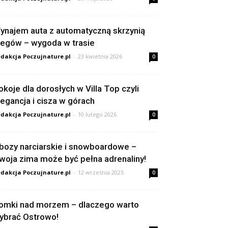
ynajem auta z automatyczną skrzynią
iegów – wygoda w trasie
dakcja Poczujnature.pl
-
23 kwietnia 2026
0
okoje dla dorosłych w Villa Top czyli
legancja i cisza w górach
dakcja Poczujnature.pl
-
10 lutego 2026
0
bozy narciarskie i snowboardowe –
woja zima może być pełna adrenaliny!
dakcja Poczujnature.pl
-
12 września 2025
0
omki nad morzem – dlaczego warto
ybrać Ostrowo!