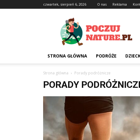
czwartek, sierpień 6, 2026
O nas
Reklama
Kon
Poczujnature.pl
STRONA GŁÓWNA
PODRÓŻE
DZIEC
Strona główna
Porady podróżnicze
PORADY PODRÓŻNICZ