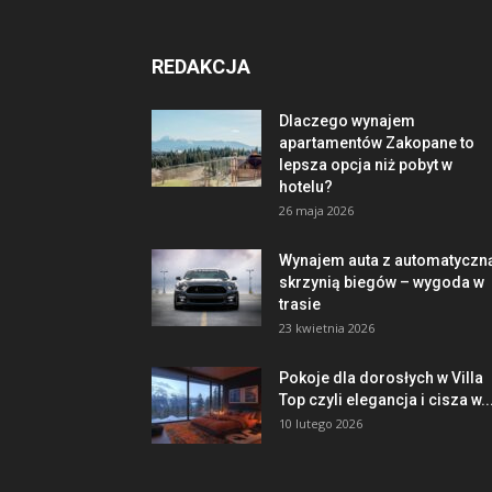
REDAKCJA
Dlaczego wynajem
apartamentów Zakopane to
lepsza opcja niż pobyt w
hotelu?
26 maja 2026
Wynajem auta z automatyczn
skrzynią biegów – wygoda w
trasie
23 kwietnia 2026
Pokoje dla dorosłych w Villa
Top czyli elegancja i cisza w..
10 lutego 2026