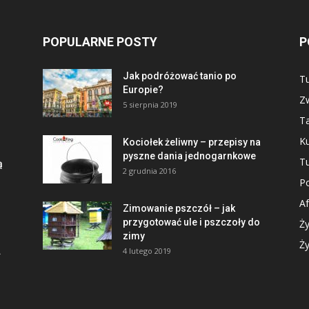
POPULARNE POSTY
P
Jak podróżować tanio po
Tu
Europie?
Zw
5 sierpnia 2019
Ta
Ku
Kociołek żeliwny – przepisy na
pyszne dania jednogarnkowe
Tu
ą
2 grudnia 2016
Po
Af
Zimowanie pszczół – jak
przygotować ule i pszczoły do
Ży
zimy
Ży
.
4 lutego 2019