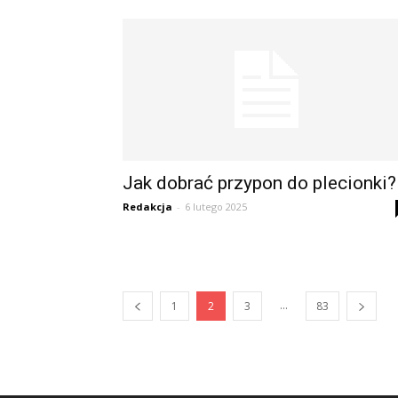
Jak dobrać przypon do plecionki?
Redakcja
-
6 lutego 2025
...
1
2
3
83