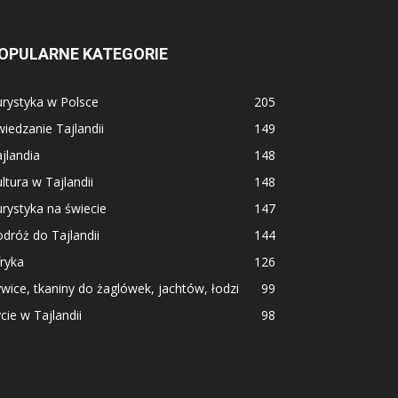
OPULARNE KATEGORIE
rystyka w Polsce
205
iedzanie Tajlandii
149
jlandia
148
ltura w Tajlandii
148
rystyka na świecie
147
dróż do Tajlandii
144
ryka
126
wice, tkaniny do żaglówek, jachtów, łodzi
99
cie w Tajlandii
98