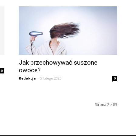
Jak przechowywać suszone
owoce?
0
Redakcja
-
5 lutego 2025
0
Strona 2 z 83