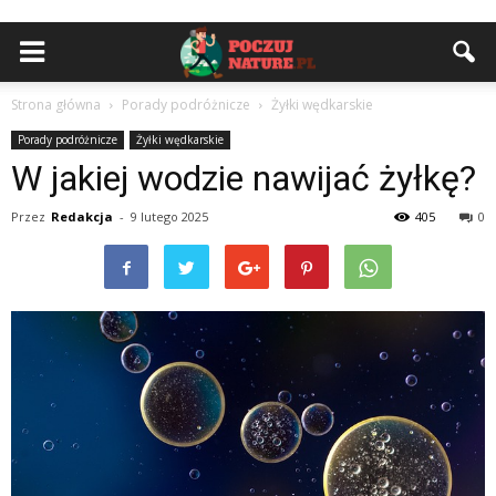
Strona główna
Porady podróżnicze
Żyłki wędkarskie
Porady podróżnicze
Żyłki wędkarskie
W jakiej wodzie nawijać żyłkę?
Przez
Redakcja
-
9 lutego 2025
405
0