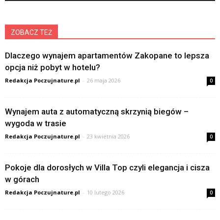
ZOBACZ TEŻ
Dlaczego wynajem apartamentów Zakopane to lepsza
opcja niż pobyt w hotelu?
Redakcja Poczujnature.pl
-
26 maja 2026
0
Wynajem auta z automatyczną skrzynią biegów –
wygoda w trasie
Redakcja Poczujnature.pl
-
23 kwietnia 2026
0
Pokoje dla dorosłych w Villa Top czyli elegancja i cisza
w górach
Redakcja Poczujnature.pl
-
10 lutego 2026
0