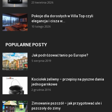
23 kwietnia 2026
Pokoje dla dorosłych w Villa Top czyli
elegancja i cisza w...
10 lutego 2026
POPULARNE POSTY
Jak podróżować tanio po Europie?
5 sierpnia 2019
Kociołek żeliwny – przepisy na pyszne dania
jednogarnkowe
2 grudnia 2016
Zimowanie pszczół – jak przygotować ule i
pszczoły do zimy