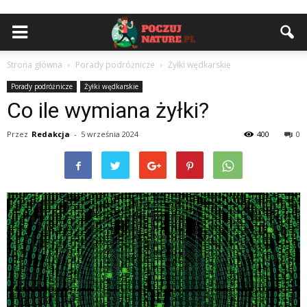
Strona główna
Porady podróżnicze
Żyłki wędkarskie
Porady podróżnicze
Żyłki wędkarskie
Co ile wymiana żyłki?
Przez
Redakcja
-
5 września 2024
400
0