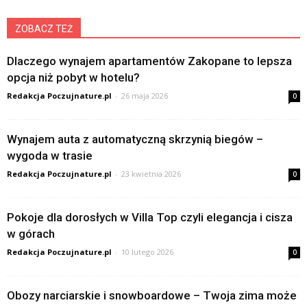
ZOBACZ TEŻ
Dlaczego wynajem apartamentów Zakopane to lepsza
opcja niż pobyt w hotelu?
Redakcja Poczujnature.pl
-
26 maja 2026
0
Wynajem auta z automatyczną skrzynią biegów –
wygoda w trasie
Redakcja Poczujnature.pl
-
23 kwietnia 2026
0
Pokoje dla dorosłych w Villa Top czyli elegancja i cisza
w górach
Redakcja Poczujnature.pl
-
10 lutego 2026
0
Obozy narciarskie i snowboardowe – Twoja zima może