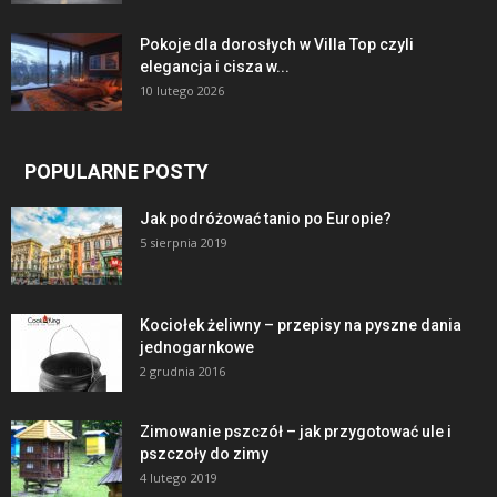
Pokoje dla dorosłych w Villa Top czyli
elegancja i cisza w...
10 lutego 2026
POPULARNE POSTY
Jak podróżować tanio po Europie?
5 sierpnia 2019
Kociołek żeliwny – przepisy na pyszne dania
jednogarnkowe
2 grudnia 2016
Zimowanie pszczół – jak przygotować ule i
pszczoły do zimy
4 lutego 2019