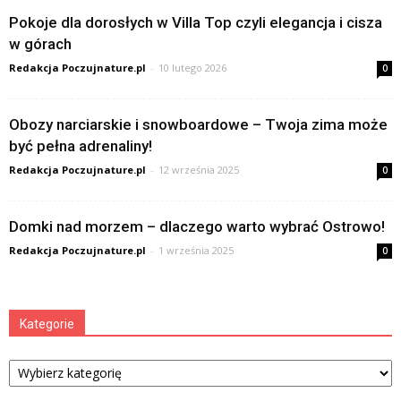
Pokoje dla dorosłych w Villa Top czyli elegancja i cisza
w górach
Redakcja Poczujnature.pl
-
10 lutego 2026
0
Obozy narciarskie i snowboardowe – Twoja zima może
być pełna adrenaliny!
Redakcja Poczujnature.pl
-
12 września 2025
0
Domki nad morzem – dlaczego warto wybrać Ostrowo!
Redakcja Poczujnature.pl
-
1 września 2025
0
Kategorie
Kategorie