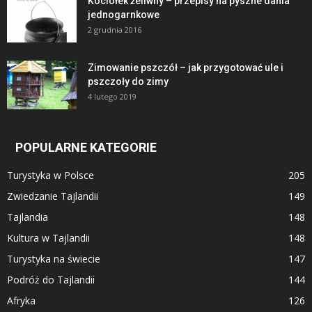
Kociołek żeliwny – przepisy na pyszne dania
jednogarnkowe
2 grudnia 2016
Zimowanie pszczół – jak przygotować ule i
pszczoły do zimy
4 lutego 2019
POPULARNE KATEGORIE
Turystyka w Polsce
205
Zwiedzanie Tajlandii
149
Tajlandia
148
Kultura w Tajlandii
148
Turystyka na świecie
147
Podróż do Tajlandii
144
Afryka
126