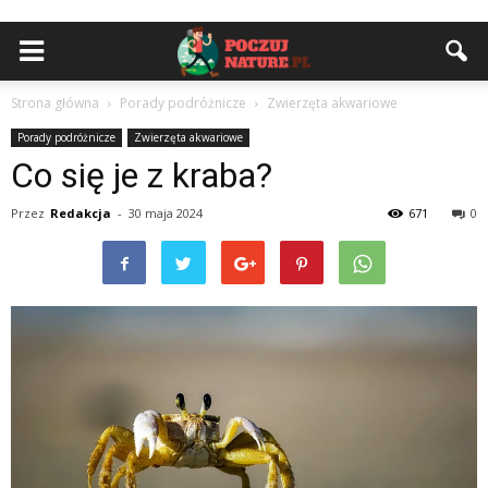
Strona główna
Porady podróżnicze
Zwierzęta akwariowe
Porady podróżnicze
Zwierzęta akwariowe
Co się je z kraba?
Przez
Redakcja
-
30 maja 2024
671
0