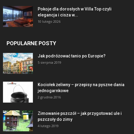
Pokoje dla dorosłych w Villa Top czyli
elegancja i cisza w...
10 lutego 2026
POPULARNE POSTY
Jak podróżować tanio po Europie?
5 sierpnia 2019
Kociołek żeliwny – przepisy na pyszne dania
jednogarnkowe
2 grudnia 2016
Zimowanie pszczół – jak przygotować ule i
pszczoły do zimy
4 lutego 2019