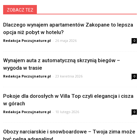
ZOBACZ TEŻ
Dlaczego wynajem apartamentów Zakopane to lepsza
opcja niż pobyt w hotelu?
Redakcja Poczujnature.pl
-
26 maja 2026
0
Wynajem auta z automatyczną skrzynią biegów –
wygoda w trasie
Redakcja Poczujnature.pl
-
23 kwietnia 2026
0
Pokoje dla dorosłych w Villa Top czyli elegancja i cisza
w górach
Redakcja Poczujnature.pl
-
10 lutego 2026
0
Obozy narciarskie i snowboardowe – Twoja zima może
być pełna adrenaliny!