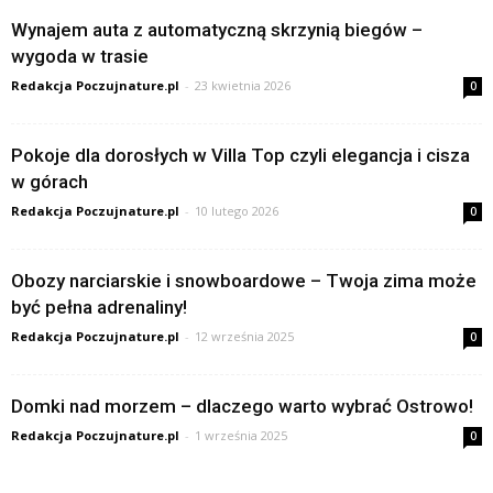
Wynajem auta z automatyczną skrzynią biegów –
wygoda w trasie
Redakcja Poczujnature.pl
-
23 kwietnia 2026
0
Pokoje dla dorosłych w Villa Top czyli elegancja i cisza
w górach
Redakcja Poczujnature.pl
-
10 lutego 2026
0
Obozy narciarskie i snowboardowe – Twoja zima może
być pełna adrenaliny!
Redakcja Poczujnature.pl
-
12 września 2025
0
Domki nad morzem – dlaczego warto wybrać Ostrowo!
Redakcja Poczujnature.pl
-
1 września 2025
0