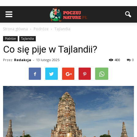
Strona główna
Podróże
Tajlandia
Podróże
Tajlandia
Co się pije w Tajlandii?
Przez
Redakcja
-
13 lutego 2025
400
0