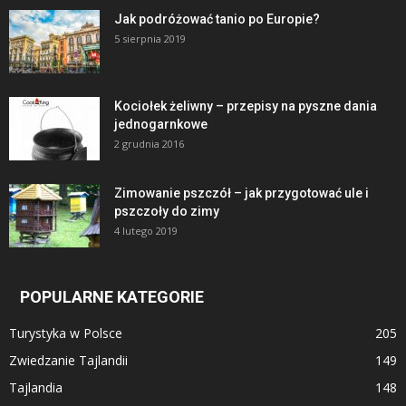
Jak podróżować tanio po Europie?
5 sierpnia 2019
Kociołek żeliwny – przepisy na pyszne dania
jednogarnkowe
2 grudnia 2016
Zimowanie pszczół – jak przygotować ule i
pszczoły do zimy
4 lutego 2019
POPULARNE KATEGORIE
Turystyka w Polsce
205
Zwiedzanie Tajlandii
149
Tajlandia
148