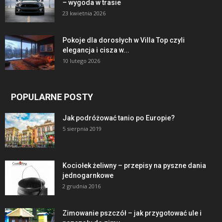
– wygoda w trasie
23 kwietnia 2026
Pokoje dla dorosłych w Villa Top czyli
elegancja i cisza w...
10 lutego 2026
POPULARNE POSTY
Jak podróżować tanio po Europie?
5 sierpnia 2019
Kociołek żeliwny – przepisy na pyszne dania
jednogarnkowe
2 grudnia 2016
Zimowanie pszczół – jak przygotować ule i