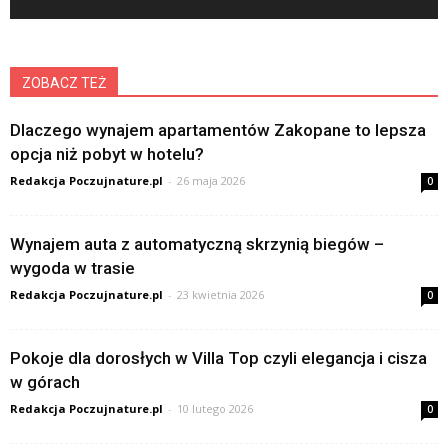
ZOBACZ TEŻ
Dlaczego wynajem apartamentów Zakopane to lepsza
opcja niż pobyt w hotelu?
Redakcja Poczujnature.pl
-
26 maja 2026
0
Wynajem auta z automatyczną skrzynią biegów –
wygoda w trasie
Redakcja Poczujnature.pl
-
23 kwietnia 2026
0
Pokoje dla dorosłych w Villa Top czyli elegancja i cisza
w górach
Redakcja Poczujnature.pl
-
10 lutego 2026
0