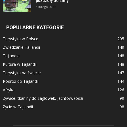
pszczoły do zimy
4 lutego 2019
POPULARNE KATEGORIE
Turystyka w Polsce
205
Zwiedzanie Tajlandii
149
Tajlandia
148
Kultura w Tajlandii
148
Turystyka na świecie
147
Podróż do Tajlandii
144
Afryka
126
Żywice, tkaniny do żaglówek, jachtów, łodzi
99
Życie w Tajlandii
98