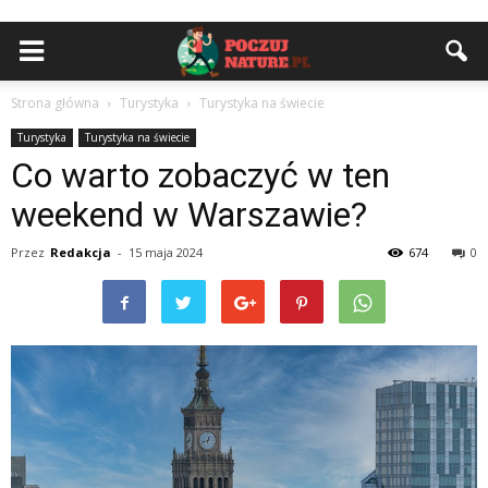
Strona główna
Turystyka
Turystyka na świecie
Turystyka
Turystyka na świecie
Co warto zobaczyć w ten
weekend w Warszawie?
Przez
Redakcja
-
15 maja 2024
674
0