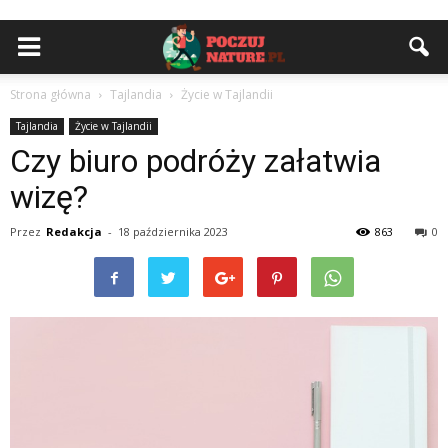
Strona główna
Tajlandia
Życie w Tajlandii
Tajlandia
Życie w Tajlandii
Czy biuro podróży załatwia
wizę?
Przez
Redakcja
-
18 października 2023
863
0