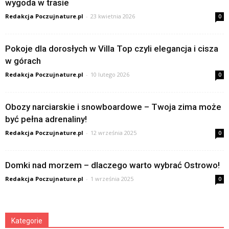
wygoda w trasie
Redakcja Poczujnature.pl
-
23 kwietnia 2026
0
Pokoje dla dorosłych w Villa Top czyli elegancja i cisza
w górach
Redakcja Poczujnature.pl
-
10 lutego 2026
0
Obozy narciarskie i snowboardowe – Twoja zima może
być pełna adrenaliny!
Redakcja Poczujnature.pl
-
12 września 2025
0
Domki nad morzem – dlaczego warto wybrać Ostrowo!
Redakcja Poczujnature.pl
-
1 września 2025
0
Kategorie