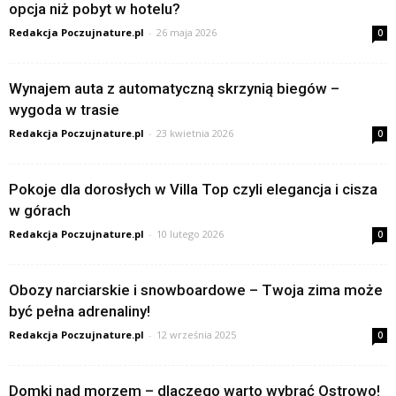
opcja niż pobyt w hotelu?
Redakcja Poczujnature.pl
-
26 maja 2026
0
Wynajem auta z automatyczną skrzynią biegów –
wygoda w trasie
Redakcja Poczujnature.pl
-
23 kwietnia 2026
0
Pokoje dla dorosłych w Villa Top czyli elegancja i cisza
w górach
Redakcja Poczujnature.pl
-
10 lutego 2026
0
Obozy narciarskie i snowboardowe – Twoja zima może
być pełna adrenaliny!
Redakcja Poczujnature.pl
-
12 września 2025
0
Domki nad morzem – dlaczego warto wybrać Ostrowo!