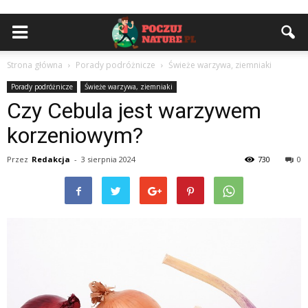
Strona główna
Porady podróżnicze
Świeże warzywa, ziemniaki
Porady podróżnicze
Świeże warzywa, ziemniaki
Czy Cebula jest warzywem
korzeniowym?
Przez
Redakcja
-
3 sierpnia 2024
730
0