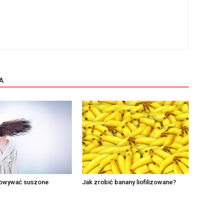
A
howywać suszone
Jak zrobić banany liofilizowane?