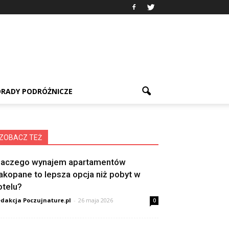
RADY PODRÓŻNICZE
ZOBACZ TEŻ
laczego wynajem apartamentów
akopane to lepsza opcja niż pobyt w
otelu?
dakcja Poczujnature.pl
-
26 maja 2026
0