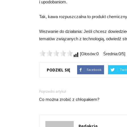
i upodobaniom.
Tak, kawa rozpuszczalna to produkt chemiczny
Wezwanie do działania: Jeśli chcesz dowiedzie
tematów związanych z technologią, odwiedź stronę
[Głosów:0 Średnia:0/5]
PODZIEL SIĘ
Facebook
Twit
Poprzedni artykuł
Co można zrobić z chłopakiem?
Redakcja