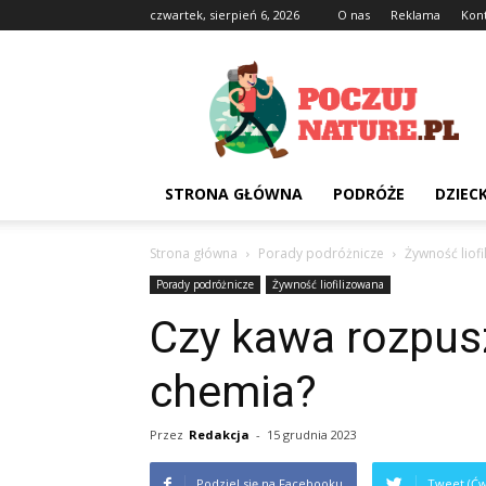
czwartek, sierpień 6, 2026
O nas
Reklama
Kon
Poczujnature.pl
STRONA GŁÓWNA
PODRÓŻE
DZIEC
Strona główna
Porady podróżnicze
Żywność liof
Porady podróżnicze
Żywność liofilizowana
Czy kawa rozpus
chemia?
Przez
Redakcja
-
15 grudnia 2023
Podziel się na Facebooku
Tweet (Ćw