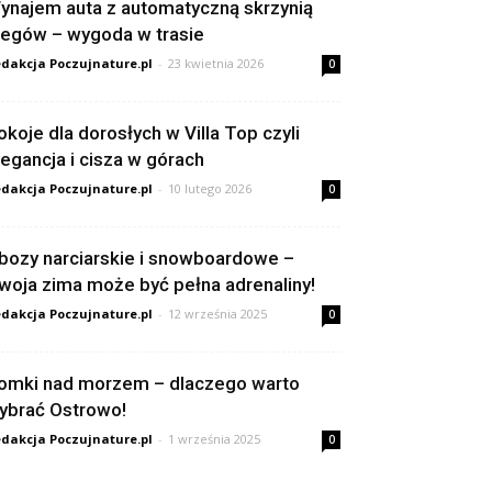
ynajem auta z automatyczną skrzynią
iegów – wygoda w trasie
dakcja Poczujnature.pl
-
23 kwietnia 2026
0
okoje dla dorosłych w Villa Top czyli
legancja i cisza w górach
dakcja Poczujnature.pl
-
10 lutego 2026
0
bozy narciarskie i snowboardowe –
woja zima może być pełna adrenaliny!
dakcja Poczujnature.pl
-
12 września 2025
0
omki nad morzem – dlaczego warto
ybrać Ostrowo!
dakcja Poczujnature.pl
-
1 września 2025
0