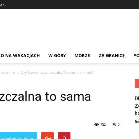
takt
KO NA WAKACJACH
W GÓRY
MORZE
ZA GRANICĘ
PO
ilizowana
Czy kawa rozpuszczalna to sama chemia?
zczalna to sama
D
Z
h
Re
752
0
ierkaj) na Twitterze