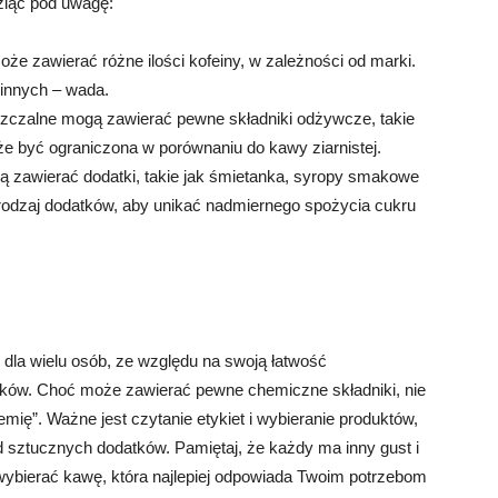
wziąć pod uwagę:
że zawierać różne ilości kofeiny, w zależności od marki.
 innych – wada.
szczalne mogą zawierać pewne składniki odżywcze, takie
oże być ograniczona w porównaniu do kawy ziarnistej.
ą zawierać dodatki, takie jak śmietanka, syropy smakowe
 rodzaj dodatków, aby unikać nadmiernego spożycia cukru
la wielu osób, ze względu na swoją łatwość
ków. Choć może zawierać pewne chemiczne składniki, nie
emię”. Ważne jest czytanie etykiet i wybieranie produktów,
 od sztucznych dodatków. Pamiętaj, że każdy ma inny gust i
wybierać kawę, która najlepiej odpowiada Twoim potrzebom