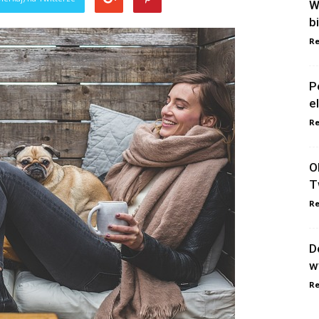
W
b
Re
P
e
Re
O
T
Re
D
w
Re