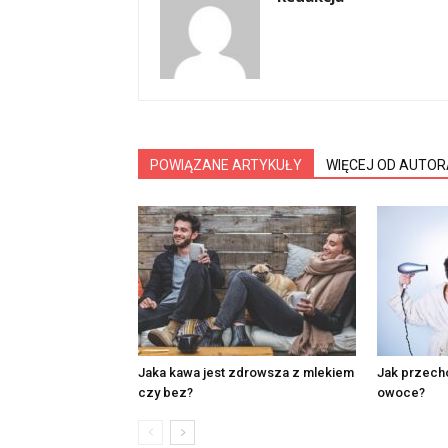
POWIĄZANE ARTYKUŁY
WIĘCEJ OD AUTOR
Jaka kawa jest zdrowsza z mlekiem
Jak przec
czy bez?
owoce?