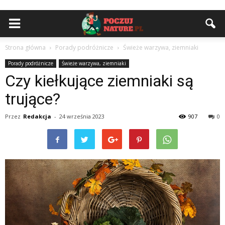
Strona główna
Porady podróżnicze
Świeże warzywa, ziemniaki
Porady podróżnicze
Świeże warzywa, ziemniaki
Czy kiełkujące ziemniaki są
trujące?
Przez
Redakcja
-
24 września 2023
907
0