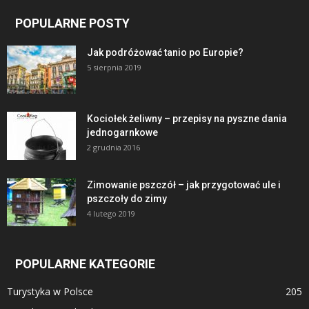
POPULARNE POSTY
Jak podróżować tanio po Europie?
5 sierpnia 2019
Kociołek żeliwny – przepisy na pyszne dania
jednogarnkowe
2 grudnia 2016
Zimowanie pszczół – jak przygotować ule i
pszczoły do zimy
4 lutego 2019
POPULARNE KATEGORIE
Turystyka w Polsce
205