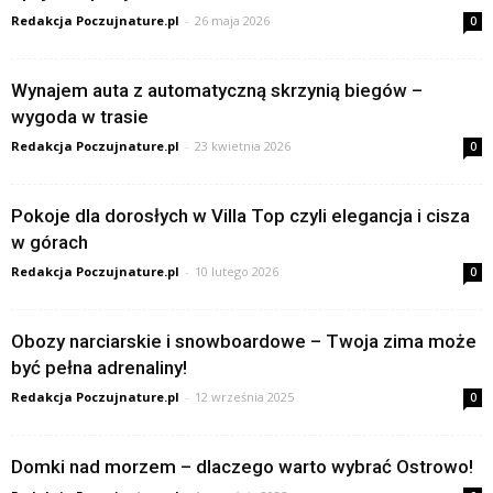
Redakcja Poczujnature.pl
-
26 maja 2026
0
Wynajem auta z automatyczną skrzynią biegów –
wygoda w trasie
Redakcja Poczujnature.pl
-
23 kwietnia 2026
0
Pokoje dla dorosłych w Villa Top czyli elegancja i cisza
w górach
Redakcja Poczujnature.pl
-
10 lutego 2026
0
Obozy narciarskie i snowboardowe – Twoja zima może
być pełna adrenaliny!
Redakcja Poczujnature.pl
-
12 września 2025
0
Domki nad morzem – dlaczego warto wybrać Ostrowo!