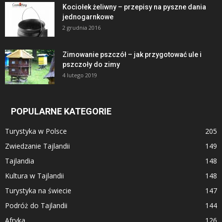
Kociołek żeliwny – przepisy na pyszne dania
jednogarnkowe
2 grudnia 2016
Zimowanie pszczół – jak przygotować ule i
pszczoły do zimy
4 lutego 2019
POPULARNE KATEGORIE
Turystyka w Polsce
205
Zwiedzanie Tajlandii
149
Tajlandia
148
Kultura w Tajlandii
148
Turystyka na świecie
147
Podróż do Tajlandii
144
Afryka
126