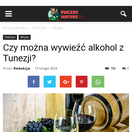
Strona główna
Podróże
Afryka
Podróże
Afryka
Czy można wywieźć alkohol z
Tunezji?
Przez
Redakcja
-
15 lutego 2024
760
0