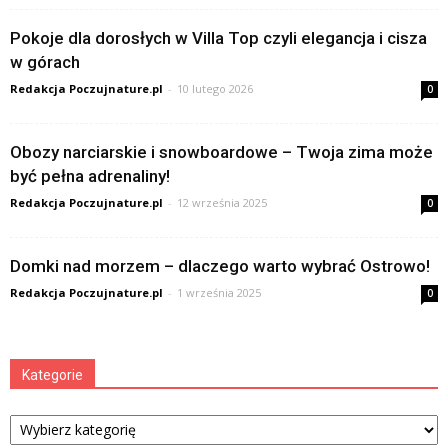
Pokoje dla dorosłych w Villa Top czyli elegancja i cisza
w górach
Redakcja Poczujnature.pl
-
10 lutego 2026
0
Obozy narciarskie i snowboardowe – Twoja zima może
być pełna adrenaliny!
Redakcja Poczujnature.pl
-
12 września 2025
0
Domki nad morzem – dlaczego warto wybrać Ostrowo!
Redakcja Poczujnature.pl
-
1 września 2025
0
Kategorie
Kategorie