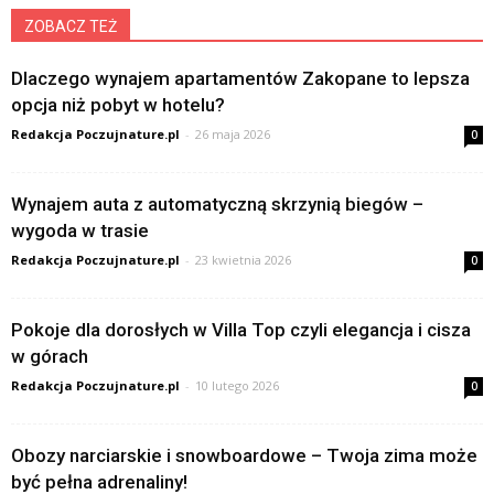
ZOBACZ TEŻ
Dlaczego wynajem apartamentów Zakopane to lepsza
opcja niż pobyt w hotelu?
Redakcja Poczujnature.pl
-
26 maja 2026
0
Wynajem auta z automatyczną skrzynią biegów –
wygoda w trasie
Redakcja Poczujnature.pl
-
23 kwietnia 2026
0
Pokoje dla dorosłych w Villa Top czyli elegancja i cisza
w górach
Redakcja Poczujnature.pl
-
10 lutego 2026
0
Obozy narciarskie i snowboardowe – Twoja zima może
być pełna adrenaliny!