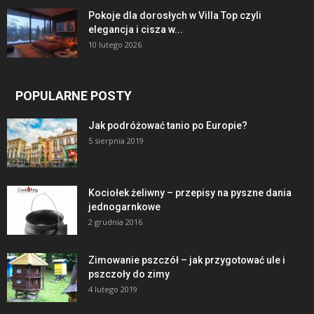
Pokoje dla dorosłych w Villa Top czyli
elegancja i cisza w...
10 lutego 2026
POPULARNE POSTY
Jak podróżować tanio po Europie?
5 sierpnia 2019
Kociołek żeliwny – przepisy na pyszne dania
jednogarnkowe
2 grudnia 2016
Zimowanie pszczół – jak przygotować ule i
pszczoły do zimy
4 lutego 2019