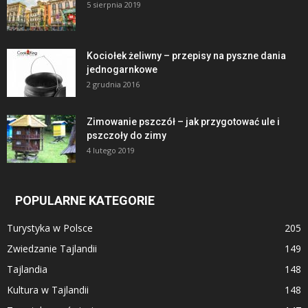
5 sierpnia 2019
Kociołek żeliwny – przepisy na pyszne dania
jednogarnkowe
2 grudnia 2016
Zimowanie pszczół – jak przygotować ule i
pszczoły do zimy
4 lutego 2019
POPULARNE KATEGORIE
Turystyka w Polsce
205
Zwiedzanie Tajlandii
149
Tajlandia
148
Kultura w Tajlandii
148