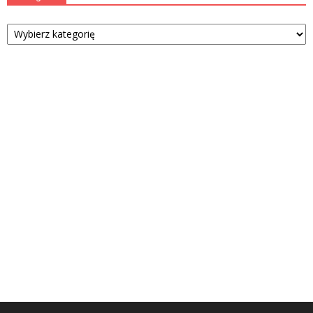
Kategorie