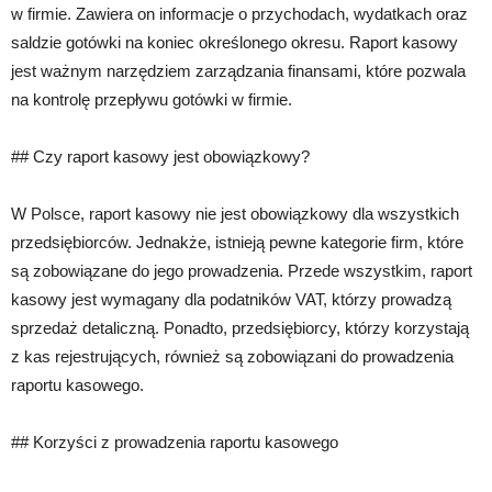
w firmie. Zawiera on informacje o przychodach, wydatkach oraz
saldzie gotówki na koniec określonego okresu. Raport kasowy
jest ważnym narzędziem zarządzania finansami, które pozwala
na kontrolę przepływu gotówki w firmie.
## Czy raport kasowy jest obowiązkowy?
W Polsce, raport kasowy nie jest obowiązkowy dla wszystkich
przedsiębiorców. Jednakże, istnieją pewne kategorie firm, które
są zobowiązane do jego prowadzenia. Przede wszystkim, raport
kasowy jest wymagany dla podatników VAT, którzy prowadzą
sprzedaż detaliczną. Ponadto, przedsiębiorcy, którzy korzystają
z kas rejestrujących, również są zobowiązani do prowadzenia
raportu kasowego.
## Korzyści z prowadzenia raportu kasowego