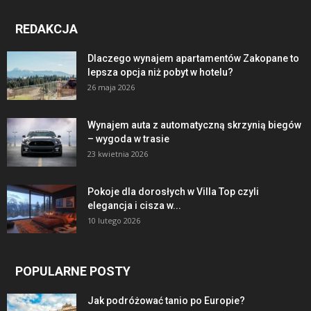
REDAKCJA
Dlaczego wynajem apartamentów Zakopane to
lepsza opcja niż pobyt w hotelu?
26 maja 2026
Wynajem auta z automatyczną skrzynią biegów
– wygoda w trasie
23 kwietnia 2026
Pokoje dla dorosłych w Villa Top czyli
elegancja i cisza w...
10 lutego 2026
POPULARNE POSTY
Jak podróżować tanio po Europie?