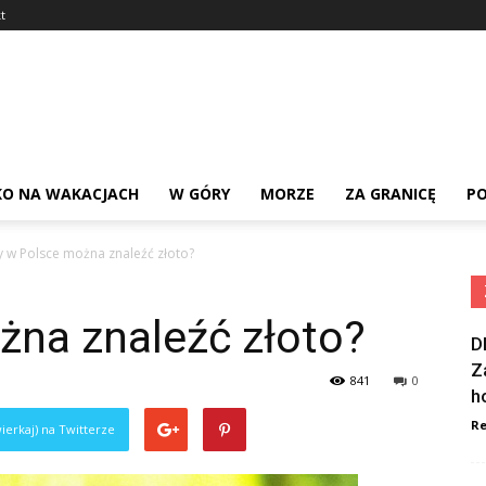
t
KO NA WAKACJACH
W GÓRY
MORZE
ZA GRANICĘ
PO
y w Polsce można znaleźć złoto?
żna znaleźć złoto?
D
Z
841
0
h
Re
ierkaj) na Twitterze