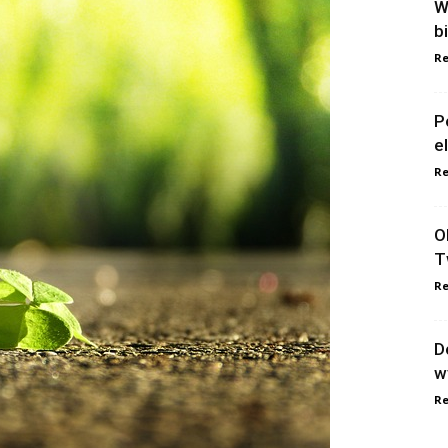
W
b
Re
P
e
Re
O
T
Re
D
w
Re