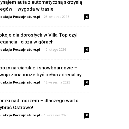
ynajem auta z automatyczną skrzynią
iegów – wygoda w trasie
dakcja Poczujnature.pl
-
23 kwietnia 2026
0
okoje dla dorosłych w Villa Top czyli
legancja i cisza w górach
dakcja Poczujnature.pl
-
10 lutego 2026
0
bozy narciarskie i snowboardowe –
woja zima może być pełna adrenaliny!
dakcja Poczujnature.pl
-
12 września 2025
0
omki nad morzem – dlaczego warto
ybrać Ostrowo!
dakcja Poczujnature.pl
-
1 września 2025
0