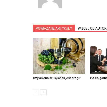
POWIĄZANE ARTYKUŁY
WIĘCEJ OD AUTOR
Czy alkohol w Tajlandii jest drogi?
Po co garnit