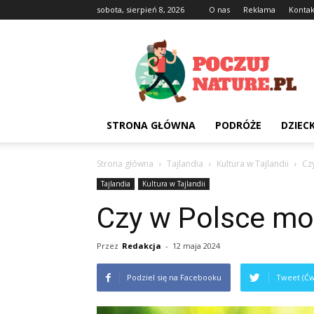
sobota, sierpień 8, 2026
O nas
Reklama
Kontak
Poczujnature.pl
STRONA GŁÓWNA
PODRÓŻE
DZIEC
Strona główna
Tajlandia
Kultura w Tajlandii
Cz
Tajlandia
Kultura w Tajlandii
Czy w Polsce mo
Przez
Redakcja
-
12 maja 2024
Podziel się na Facebooku
Tweet (Ćw