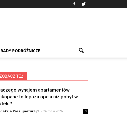
RADY PODRÓŻNICZE
ZOBACZ TEŻ
laczego wynajem apartamentów
akopane to lepsza opcja niż pobyt w
otelu?
dakcja Poczujnature.pl
-
26 maja 2026
0