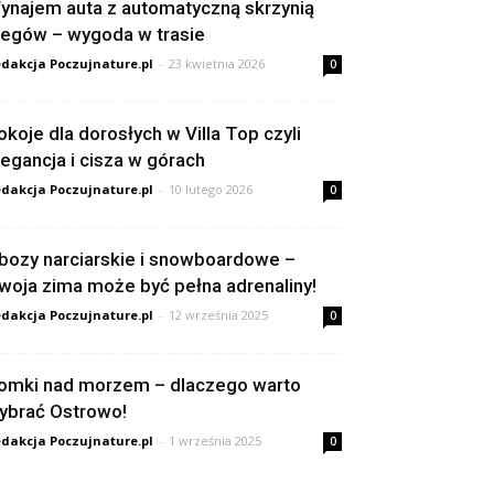
ynajem auta z automatyczną skrzynią
iegów – wygoda w trasie
dakcja Poczujnature.pl
-
23 kwietnia 2026
0
okoje dla dorosłych w Villa Top czyli
legancja i cisza w górach
dakcja Poczujnature.pl
-
10 lutego 2026
0
bozy narciarskie i snowboardowe –
woja zima może być pełna adrenaliny!
dakcja Poczujnature.pl
-
12 września 2025
0
omki nad morzem – dlaczego warto
ybrać Ostrowo!
dakcja Poczujnature.pl
-
1 września 2025
0