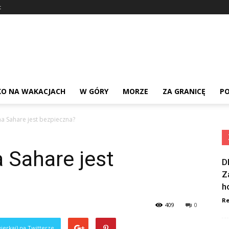
t
KO NA WAKACJACH
W GÓRY
MORZE
ZA GRANICĘ
PO
na Sahare jest bezpieczna?
 Sahare jest
D
Z
h
Re
409
0
ierkaj) na Twitterze