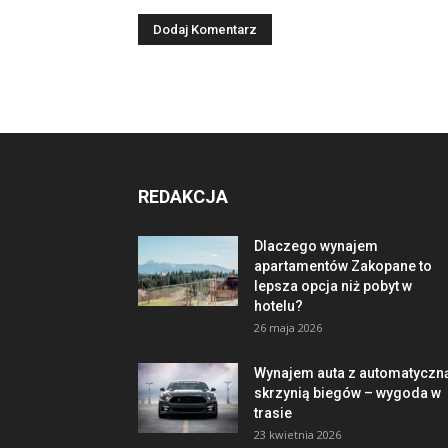
REDAKCJA
Dlaczego wynajem
apartamentów Zakopane to
lepsza opcja niż pobyt w
hotelu?
26 maja 2026
Wynajem auta z automatyczn
skrzynią biegów – wygoda w
trasie
23 kwietnia 2026