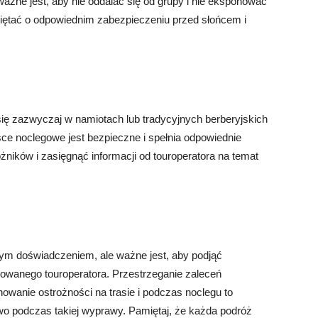
ażne jest, aby nie oddalać się od grupy i nie eksponować
iętać o odpowiednim zabezpieczeniu przed słońcem i
ę zazwyczaj w namiotach lub tradycyjnych berberyjskich
sce noclegowe jest bezpieczne i spełnia odpowiednie
żników i zasięgnąć informacji od touroperatora na temat
m doświadczeniem, ale ważne jest, aby podjąć
mowanego touroperatora. Przestrzeganie zaleceń
owanie ostrożności na trasie i podczas noclegu to
o podczas takiej wyprawy. Pamiętaj, że każda podróż