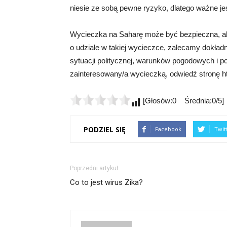
niesie ze sobą pewne ryzyko, dlatego ważne je
Wycieczka na Saharę może być bezpieczna, ale
o udziale w takiej wycieczce, zalecamy dokład
sytuacji politycznej, warunków pogodowych i po
zainteresowany/a wycieczką, odwiedź stronę htt
[Głosów:0 Średnia:0/5]
PODZIEL SIĘ
Facebook
Twit
Poprzedni artykuł
Co to jest wirus Zika?