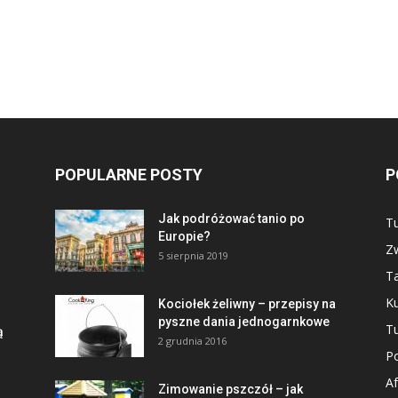
POPULARNE POSTY
P
Jak podróżować tanio po
Tu
Europie?
Zw
5 sierpnia 2019
Ta
Ku
Kociołek żeliwny – przepisy na
pyszne dania jednogarnkowe
Tu
ą
2 grudnia 2016
Po
Af
Zimowanie pszczół – jak