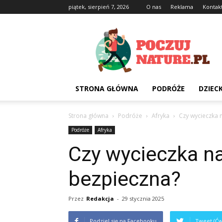
piątek, sierpień 7, 2026
O nas
Reklama
Kontak
Poczujnature.pl
STRONA GŁÓWNA
PODRÓŻE
DZIEC
Strona główna
Podróże
Afryka
Czy wycieczka 
Podróże
Afryka
Czy wycieczka na
bezpieczna?
Przez
Redakcja
-
29 stycznia 2025
Podziel się na Facebooku
Tweet (Ćw