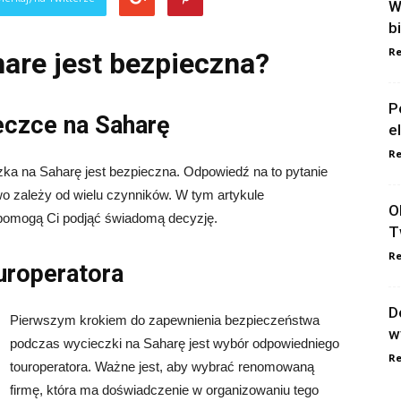
W
b
Re
are jest bezpieczna?
P
eczce na Saharę
e
Re
zka na Saharę jest bezpieczna. Odpowiedź na to pytanie
o zależy od wielu czynników. W tym artykule
O
 pomogą Ci podjąć świadomą decyzję.
T
Re
uroperatora
D
Pierwszym krokiem do zapewnienia bezpieczeństwa
w
podczas wycieczki na Saharę jest wybór odpowiedniego
Re
touroperatora. Ważne jest, aby wybrać renomowaną
firmę, która ma doświadczenie w organizowaniu tego