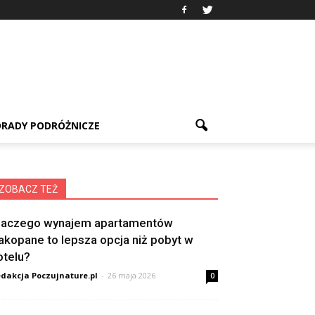
RADY PODRÓŻNICZE
ZOBACZ TEŻ
laczego wynajem apartamentów
akopane to lepsza opcja niż pobyt w
otelu?
dakcja Poczujnature.pl
-
26 maja 2026
0