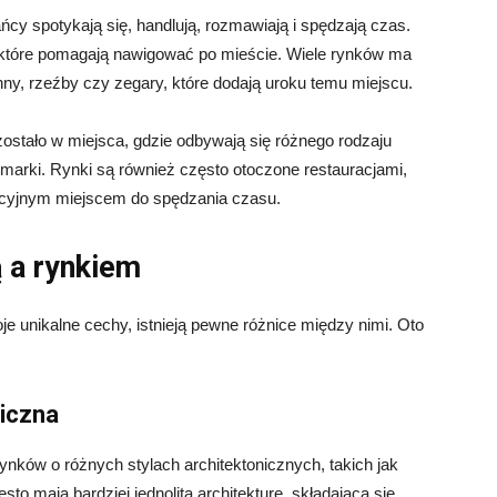
cy spotykają się, handlują, rozmawiają i spędzają czas.
 które pomagają nawigować po mieście. Wiele rynków ma
nny, rzeźby czy zegary, które dodają uroku temu miejscu.
ostało w miejsca, gdzie odbywają się różnego rodzaju
armarki. Rynki są również często otoczone restauracjami,
akcyjnym miejscem do spędzania czasu.
 a rynkiem
je unikalne cechy, istnieją pewne różnice między nimi. Oto
niczna
nków o różnych stylach architektonicznych, takich jak
to mają bardziej jednolitą architekturę, składającą się