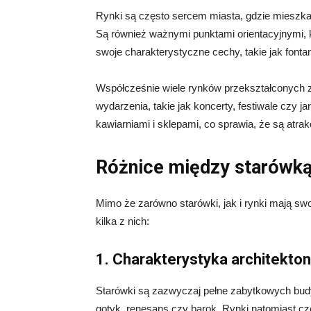
Rynki są często sercem miasta, gdzie mieszkań
Są również ważnymi punktami orientacyjnymi,
swoje charakterystyczne cechy, takie jak fonta
Współcześnie wiele rynków przekształconych z
wydarzenia, takie jak koncerty, festiwale czy j
kawiarniami i sklepami, co sprawia, że są atr
Różnice między starówką
Mimo że zarówno starówki, jak i rynki mają swo
kilka z nich:
1. Charakterystyka architekto
Starówki są zazwyczaj pełne zabytkowych budy
gotyk, renesans czy barok. Rynki natomiast częs