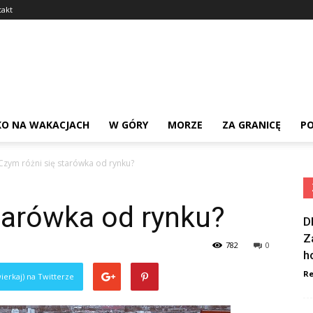
takt
KO NA WAKACJACH
W GÓRY
MORZE
ZA GRANICĘ
PO
Czym różni się starówka od rynku?
tarówka od rynku?
D
Z
782
0
h
Re
ierkaj) na Twitterze