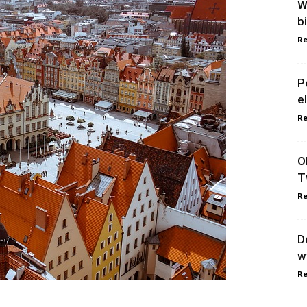
W
b
Re
P
e
Re
O
T
Re
D
w
Re