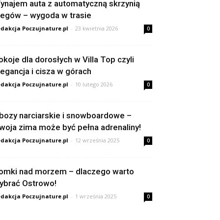
ynajem auta z automatyczną skrzynią
iegów – wygoda w trasie
dakcja Poczujnature.pl
-
23 kwietnia 2026
0
okoje dla dorosłych w Villa Top czyli
legancja i cisza w górach
dakcja Poczujnature.pl
-
10 lutego 2026
0
bozy narciarskie i snowboardowe –
woja zima może być pełna adrenaliny!
dakcja Poczujnature.pl
-
12 września 2025
0
omki nad morzem – dlaczego warto
ybrać Ostrowo!
dakcja Poczujnature.pl
-
1 września 2025
0