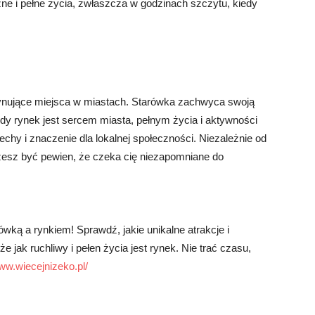
zne i pełne życia, zwłaszcza w godzinach szczytu, kiedy
scynujące miejsca w miastach. Starówka zachwyca swoją
gdy rynek jest sercem miasta, pełnym życia i aktywności
chy i znaczenie dla lokalnej społeczności. Niezależnie od
żesz być pewien, że czeka cię niezapomniane do
ką a rynkiem! Sprawdź, jakie unikalne atrakcje i
e jak ruchliwy i pełen życia jest rynek. Nie trać czasu,
www.wiecejnizeko.pl/