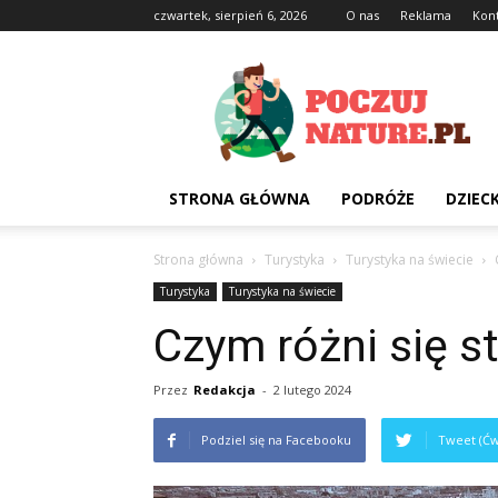
czwartek, sierpień 6, 2026
O nas
Reklama
Kon
Poczujnature.pl
STRONA GŁÓWNA
PODRÓŻE
DZIEC
Strona główna
Turystyka
Turystyka na świecie
Turystyka
Turystyka na świecie
Czym różni się s
Przez
Redakcja
-
2 lutego 2024
Podziel się na Facebooku
Tweet (Ćw