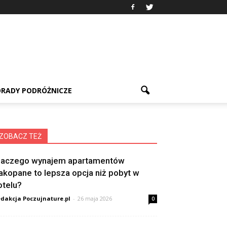
RADY PODRÓŻNICZE
ZOBACZ TEŻ
laczego wynajem apartamentów
akopane to lepsza opcja niż pobyt w
otelu?
dakcja Poczujnature.pl
-
26 maja 2026
0