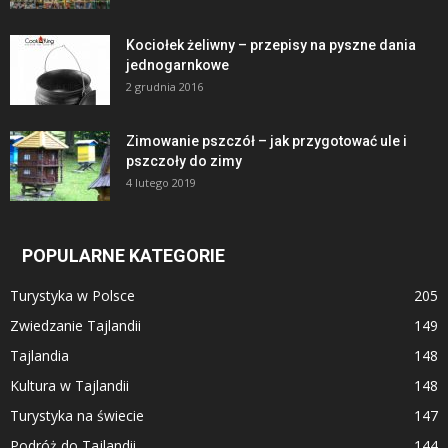
Kociołek żeliwny – przepisy na pyszne dania
jednogarnkowe
2 grudnia 2016
Zimowanie pszczół – jak przygotować ule i
pszczoły do zimy
4 lutego 2019
POPULARNE KATEGORIE
Turystyka w Polsce
205
Zwiedzanie Tajlandii
149
Tajlandia
148
Kultura w Tajlandii
148
Turystyka na świecie
147
Podróż do Tajlandii
144