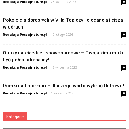
Redakcja Poczujnature.pl
-
23 kwietnia 2026
0
Pokoje dla dorosłych w Villa Top czyli elegancja i cisza
w górach
Redakcja Poczujnature.pl
-
10 lutego 2026
0
Obozy narciarskie i snowboardowe – Twoja zima może
być pełna adrenaliny!
Redakcja Poczujnature.pl
-
12 września 2025
0
Domki nad morzem – dlaczego warto wybrać Ostrowo!
Redakcja Poczujnature.pl
-
1 września 2025
0
Kategorie
Kategorie