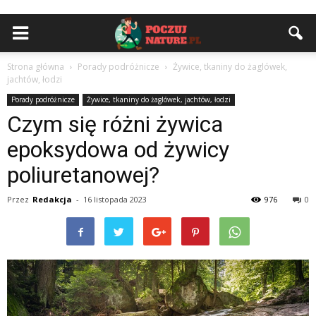
Strona główna
Porady podróżnicze
Żywice, tkaniny do żaglówek,
jachtów, łodzi
Porady podróżnicze
Żywice, tkaniny do żaglówek, jachtów, łodzi
Czym się różni żywica
epoksydowa od żywicy
poliuretanowej?
Przez
Redakcja
-
16 listopada 2023
976
0