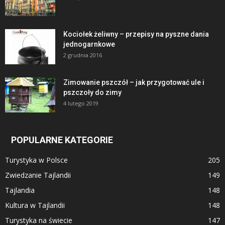
Kociołek żeliwny – przepisy na pyszne dania
jednogarnkowe
2 grudnia 2016
Zimowanie pszczół – jak przygotować ule i
pszczoły do zimy
4 lutego 2019
POPULARNE KATEGORIE
Turystyka w Polsce
205
Zwiedzanie Tajlandii
149
Tajlandia
148
Kultura w Tajlandii
148
Turystyka na świecie
147