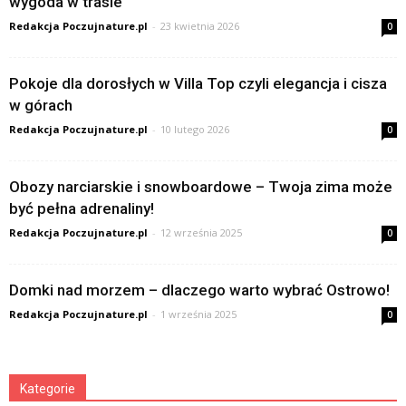
wygoda w trasie
Redakcja Poczujnature.pl
-
23 kwietnia 2026
0
Pokoje dla dorosłych w Villa Top czyli elegancja i cisza
w górach
Redakcja Poczujnature.pl
-
10 lutego 2026
0
Obozy narciarskie i snowboardowe – Twoja zima może
być pełna adrenaliny!
Redakcja Poczujnature.pl
-
12 września 2025
0
Domki nad morzem – dlaczego warto wybrać Ostrowo!
Redakcja Poczujnature.pl
-
1 września 2025
0
Kategorie