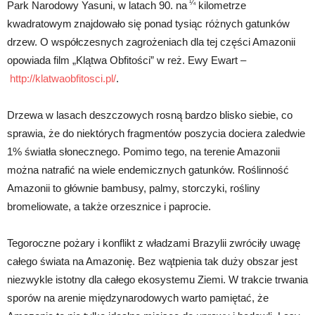
¼
Park Narodowy Yasuni, w latach 90. na
kilometrze
kwadratowym
znajdowało się ponad tysiąc różnych gatunków
drzew. O współczesnych zagrożeniach dla tej części Amazonii
opowiada film „Klątwa Obfitości” w reż. Ewy Ewart –
http://klatwaobfitosci.pl/
.
Drzewa w lasach deszczowych rosną bardzo blisko siebie, co
sprawia, że do niektórych fragmentów poszycia dociera zaledwie
1% światła słonecznego. Pomimo tego, na terenie Amazonii
można natrafić na wiele endemicznych gatunków. Roślinność
Amazonii to głównie bambusy, palmy, storczyki, rośliny
bromeliowate, a także orzesznice i paprocie.
Tegoroczne pożary i konflikt z władzami Brazylii zwróciły uwagę
całego świata na Amazonię. Bez wątpienia tak duży obszar jest
niezwykle istotny dla całego ekosystemu Ziemi. W trakcie trwania
sporów na arenie międzynarodowych warto pamiętać, że