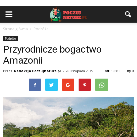
Strona główna
Podróże
Podróże
Przyrodnicze bogactwo
Amazonii
Przez
Redakcja Poczujnature.pl
-
20 listopada 2019
10885
0