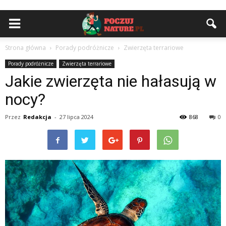
Strona główna
Porady podróżnicze
Zwierzęta terrariowe
Porady podróżnicze
Zwierzęta terrariowe
Jakie zwierzęta nie hałasują w
nocy?
Przez
Redakcja
-
27 lipca 2024
868
0