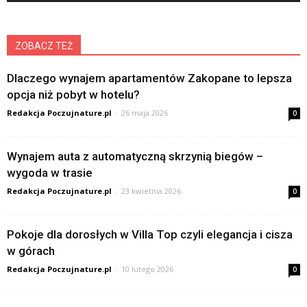
ZOBACZ TEŻ
Dlaczego wynajem apartamentów Zakopane to lepsza
opcja niż pobyt w hotelu?
Redakcja Poczujnature.pl
-
26 maja 2026
0
Wynajem auta z automatyczną skrzynią biegów –
wygoda w trasie
Redakcja Poczujnature.pl
-
23 kwietnia 2026
0
Pokoje dla dorosłych w Villa Top czyli elegancja i cisza
w górach
Redakcja Poczujnature.pl
-
10 lutego 2026
0