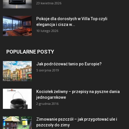
23 kwietnia 2026
Pokoje dla dorosłych w Villa Top czyli
elegancja i cisza w...
10 lutego 2026
POPULARNE POSTY
Jak podróżować tanio po Europie?
5 sierpnia 2019
Kociołek żeliwny – przepisy na pyszne dania
jednogarnkowe
2 grudnia 2016
Zimowanie pszczół – jak przygotować ule i
pszczoły do zimy