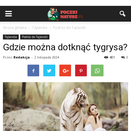
Strona główna
Tajlandia
Podróż do Tajlandii
Tajlandia
Podróż do Tajlandii
Gdzie można dotknąć tygrysa?
Przez
Redakcja
-
2 listopada 2024
401
0