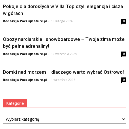
Pokoje dla dorosłych w Villa Top czyli elegancja i cisza
w górach
Redakcja Poczujnature.pl
-
10 lutego 2026
0
Obozy narciarskie i snowboardowe – Twoja zima może
być pełna adrenaliny!
Redakcja Poczujnature.pl
-
12 września 2025
0
Domki nad morzem – dlaczego warto wybrać Ostrowo!
Redakcja Poczujnature.pl
-
1 września 2025
0
Kategorie
Kategorie