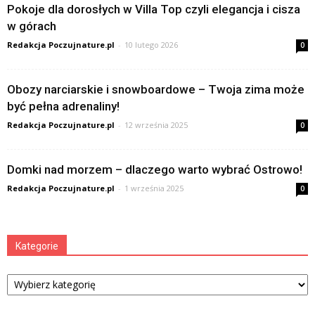
Pokoje dla dorosłych w Villa Top czyli elegancja i cisza
w górach
Redakcja Poczujnature.pl
-
10 lutego 2026
0
Obozy narciarskie i snowboardowe – Twoja zima może
być pełna adrenaliny!
Redakcja Poczujnature.pl
-
12 września 2025
0
Domki nad morzem – dlaczego warto wybrać Ostrowo!
Redakcja Poczujnature.pl
-
1 września 2025
0
Kategorie
Kategorie