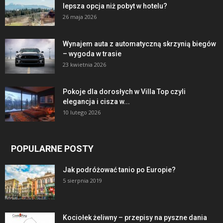
lepsza opcja niż pobyt w hotelu?
26 maja 2026
Wynajem auta z automatyczną skrzynią biegów
– wygoda w trasie
23 kwietnia 2026
Pokoje dla dorosłych w Villa Top czyli
elegancja i cisza w...
10 lutego 2026
POPULARNE POSTY
Jak podróżować tanio po Europie?
5 sierpnia 2019
Kociołek żeliwny – przepisy na pyszne dania