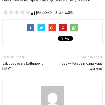
celu znalezienia inspiracji na spędzenie rocznicy związku.
[Głosów:0 Średnia:0/5]
Poprzedni artykuł
Następny artykuł
Jak pozbyć się kołtunów u
Czy w Polsce można kupić
kota?
tygrysa?