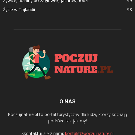
Żywice, tkaniny do żaglówek, jachtów, łodzi
99
Życie w Tajlandii
98
O NAS
Poczujnature.pl to portal turystyczny dla ludzi, którzy kochają
podróże tak jak my!
Skontaktuj się z nami:
kontakt@poczujnature.pl