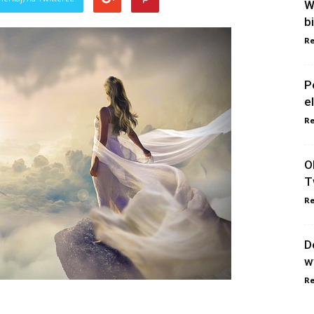
W
b
Re
P
e
Re
O
T
Re
D
w
Re