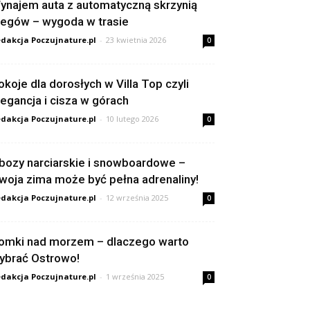
ynajem auta z automatyczną skrzynią
iegów – wygoda w trasie
dakcja Poczujnature.pl
-
23 kwietnia 2026
0
okoje dla dorosłych w Villa Top czyli
legancja i cisza w górach
dakcja Poczujnature.pl
-
10 lutego 2026
0
bozy narciarskie i snowboardowe –
woja zima może być pełna adrenaliny!
dakcja Poczujnature.pl
-
12 września 2025
0
omki nad morzem – dlaczego warto
ybrać Ostrowo!
dakcja Poczujnature.pl
-
1 września 2025
0