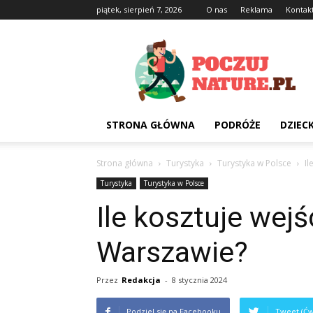
piątek, sierpień 7, 2026
O nas
Reklama
Kontak
Poczujnature.pl
STRONA GŁÓWNA
PODRÓŻE
DZIEC
Strona główna
Turystyka
Turystyka w Polsce
Il
Turystyka
Turystyka w Polsce
Ile kosztuje wej
Warszawie?
Przez
Redakcja
-
8 stycznia 2024
Podziel się na Facebooku
Tweet (Ćw