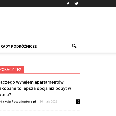
RADY PODRÓŻNICZE
ZOBACZ TEŻ
laczego wynajem apartamentów
akopane to lepsza opcja niż pobyt w
otelu?
dakcja Poczujnature.pl
-
26 maja 2026
0