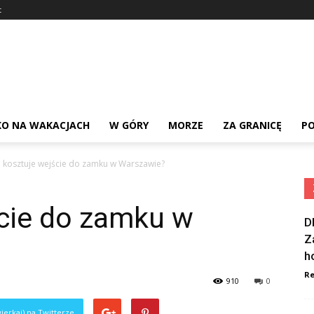
t
KO NA WAKACJACH
W GÓRY
MORZE
ZA GRANICĘ
PO
e kosztuje wejście do zamku w Warszawie?
ście do zamku w
D
Z
h
Re
910
0
ierkaj) na Twitterze