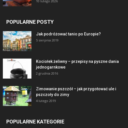
10 lutego 2026
POPULARNE POSTY
Jak podróżować tanio po Europie?
5 sierpnia 2019
Kociołek żeliwny – przepisy na pyszne dania
jednogarnkowe
2 grudnia 2016
Zimowanie pszczół – jak przygotować ule i
pszczoły do zimy
4 lutego 2019
POPULARNE KATEGORIE