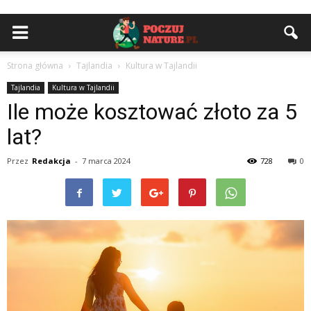
Strona główna
Tajlandia
Kultura w Tajlandii
Tajlandia
Kultura w Tajlandii
Ile może kosztować złoto za 5
lat?
Przez
Redakcja
-
7 marca 2024
728
0