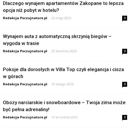
Dlaczego wynajem apartamentów Zakopane to lepsza
opcja niż pobyt w hotelu?
Redakcja Poczujnature.pl
-
26 maja 2026
0
Wynajem auta z automatyczną skrzynią biegów –
wygoda w trasie
Redakcja Poczujnature.pl
-
23 kwietnia 2026
0
Pokoje dla dorosłych w Villa Top czyli elegancja i cisza
w górach
Redakcja Poczujnature.pl
-
10 lutego 2026
0
Obozy narciarskie i snowboardowe – Twoja zima może
być pełna adrenaliny!
Redakcja Poczujnature.pl
-
12 września 2025
0