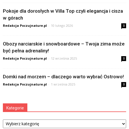
Pokoje dla dorosłych w Villa Top czyli elegancja i cisza
w górach
Redakcja Poczujnature.pl
-
10 lutego 2026
0
Obozy narciarskie i snowboardowe – Twoja zima może
być pełna adrenaliny!
Redakcja Poczujnature.pl
-
12 września 2025
0
Domki nad morzem – dlaczego warto wybrać Ostrowo!
Redakcja Poczujnature.pl
-
1 września 2025
0
Kategorie
Kategorie