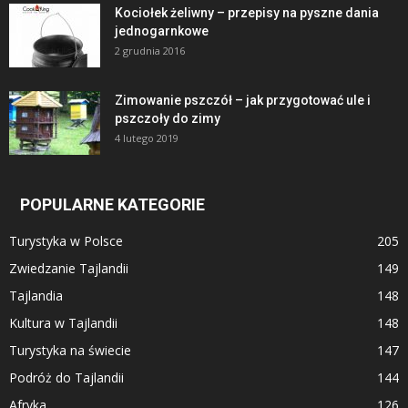
Kociołek żeliwny – przepisy na pyszne dania
jednogarnkowe
2 grudnia 2016
Zimowanie pszczół – jak przygotować ule i
pszczoły do zimy
4 lutego 2019
POPULARNE KATEGORIE
Turystyka w Polsce
205
Zwiedzanie Tajlandii
149
Tajlandia
148
Kultura w Tajlandii
148
Turystyka na świecie
147
Podróż do Tajlandii
144
Afryka
126