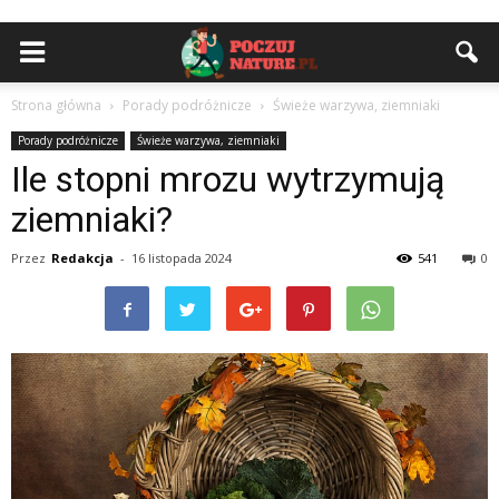
Strona główna
Porady podróżnicze
Świeże warzywa, ziemniaki
Porady podróżnicze
Świeże warzywa, ziemniaki
Ile stopni mrozu wytrzymują
ziemniaki?
Przez
Redakcja
-
16 listopada 2024
541
0