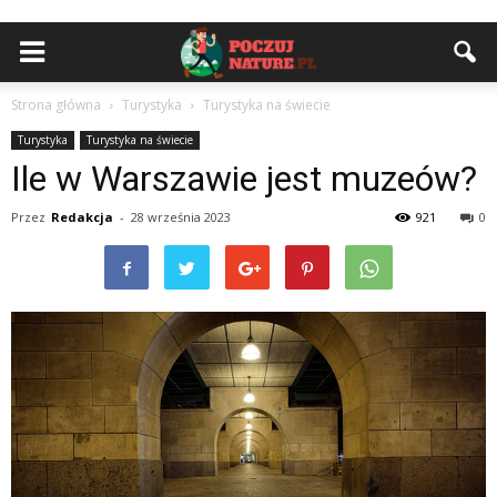
Strona główna
Turystyka
Turystyka na świecie
Turystyka
Turystyka na świecie
Ile w Warszawie jest muzeów?
Przez
Redakcja
-
28 września 2023
921
0