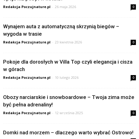
Redakcja Poczujnature.pl
-
26 maja 2026
0
Wynajem auta z automatyczną skrzynią biegów –
wygoda w trasie
Redakcja Poczujnature.pl
-
23 kwietnia 2026
0
Pokoje dla dorosłych w Villa Top czyli elegancja i cisza
w górach
Redakcja Poczujnature.pl
-
10 lutego 2026
0
Obozy narciarskie i snowboardowe – Twoja zima może
być pełna adrenaliny!
Redakcja Poczujnature.pl
-
12 września 2025
0
Domki nad morzem – dlaczego warto wybrać Ostrowo!