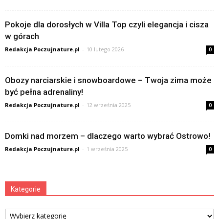
Pokoje dla dorosłych w Villa Top czyli elegancja i cisza
w górach
Redakcja Poczujnature.pl
-
10 lutego 2026
0
Obozy narciarskie i snowboardowe – Twoja zima może
być pełna adrenaliny!
Redakcja Poczujnature.pl
-
12 września 2025
0
Domki nad morzem – dlaczego warto wybrać Ostrowo!
Redakcja Poczujnature.pl
-
1 września 2025
0
Kategorie
Kategorie