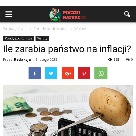
Strona główna
Porady podróżnicze
Waluty
Porady podróżnicze
Waluty
Ile zarabia państwo na inflacji?
Przez
Redakcja
-
3 lutego 2025
363
0