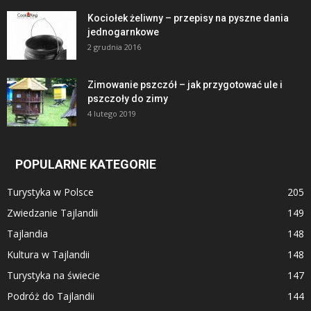
Kociołek żeliwny – przepisy na pyszne dania
jednogarnkowe
2 grudnia 2016
Zimowanie pszczół – jak przygotować ule i
pszczoły do zimy
4 lutego 2019
POPULARNE KATEGORIE
Turystyka w Polsce
205
Zwiedzanie Tajlandii
149
Tajlandia
148
Kultura w Tajlandii
148
Turystyka na świecie
147
Podróż do Tajlandii
144