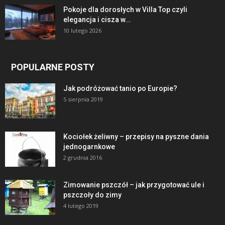
Pokoje dla dorosłych w Villa Top czyli
elegancja i cisza w...
10 lutego 2026
POPULARNE POSTY
Jak podróżować tanio po Europie?
5 sierpnia 2019
Kociołek żeliwny – przepisy na pyszne dania
jednogarnkowe
2 grudnia 2016
Zimowanie pszczół – jak przygotować ule i
pszczoły do zimy
4 lutego 2019