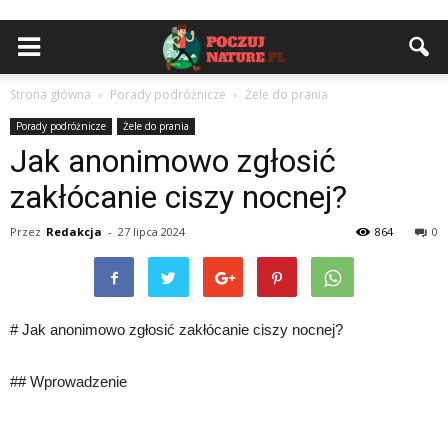
Strona główna
Porady podróżnicze
Żele do prania
Porady podróżnicze
Żele do prania
Jak anonimowo zgłosić
zakłócanie ciszy nocnej?
Przez
Redakcja
-
27 lipca 2024
864
0
# Jak anonimowo zgłosić zakłócanie ciszy nocnej?
## Wprowadzenie