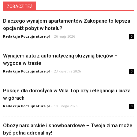
ZOBACZ TEŻ
Dlaczego wynajem apartamentów Zakopane to lepsza
opcja niż pobyt w hotelu?
Redakcja Poczujnature.pl
-
26 maja 2026
0
Wynajem auta z automatyczną skrzynią biegów –
wygoda w trasie
Redakcja Poczujnature.pl
-
23 kwietnia 2026
0
Pokoje dla dorosłych w Villa Top czyli elegancja i cisza
w górach
Redakcja Poczujnature.pl
-
10 lutego 2026
0
Obozy narciarskie i snowboardowe – Twoja zima może
być pełna adrenaliny!