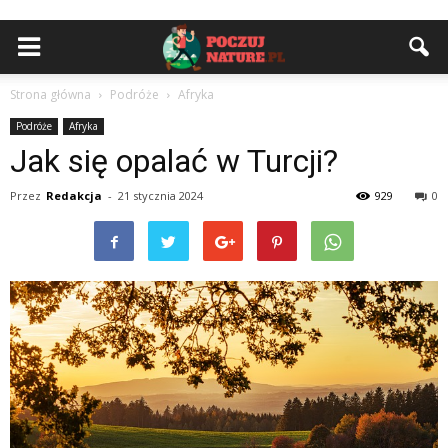
Strona główna
Podróże
Afryka
Podróże
Afryka
Jak się opalać w Turcji?
Przez
Redakcja
-
21 stycznia 2024
929
0