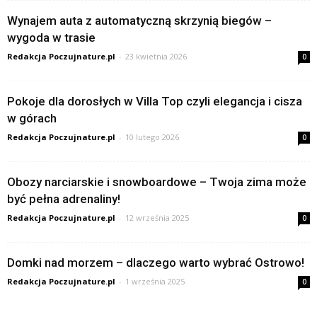
Wynajem auta z automatyczną skrzynią biegów –
wygoda w trasie
Redakcja Poczujnature.pl
-
23 kwietnia 2026
0
Pokoje dla dorosłych w Villa Top czyli elegancja i cisza
w górach
Redakcja Poczujnature.pl
-
10 lutego 2026
0
Obozy narciarskie i snowboardowe – Twoja zima może
być pełna adrenaliny!
Redakcja Poczujnature.pl
-
12 września 2025
0
Domki nad morzem – dlaczego warto wybrać Ostrowo!
Redakcja Poczujnature.pl
-
1 września 2025
0