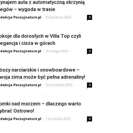
ynajem auta z automatyczną skrzynią
iegów – wygoda w trasie
dakcja Poczujnature.pl
-
23 kwietnia 2026
0
okoje dla dorosłych w Villa Top czyli
legancja i cisza w górach
dakcja Poczujnature.pl
-
10 lutego 2026
0
bozy narciarskie i snowboardowe –
woja zima może być pełna adrenaliny!
dakcja Poczujnature.pl
-
12 września 2025
0
omki nad morzem – dlaczego warto
ybrać Ostrowo!
dakcja Poczujnature.pl
-
1 września 2025
0