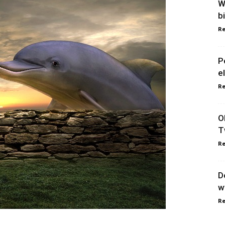
W
b
Re
P
e
Re
O
T
Re
D
w
Re