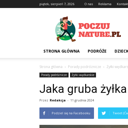
piątek, sierpień 7, 2026
O nas
Reklama
Kontak
Poczujnature.pl
STRONA GŁÓWNA
PODRÓŻE
DZIEC
Strona główna
Porady podróżnicze
Żyłki wędkars
Porady podróżnicze
Żyłki wędkarskie
Jaka gruba żyłka
Przez
Redakcja
-
11 grudnia 2024
Podziel się na Facebooku
Tweet (Ćw