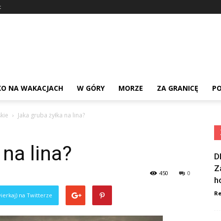
t
KO NA WAKACJACH
W GÓRY
MORZE
ZA GRANICĘ
PO
kie
Jaka gruba żyłka na lina?
 na lina?
D
Z
450
0
h
Re
ierkaj) na Twitterze