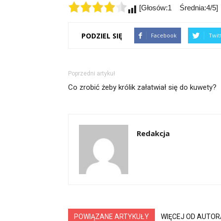
[Głosów:1 Średnia:4/5]
PODZIEL SIĘ
Facebook
Twit
Poprzedni artykuł
Co zrobić żeby królik załatwiał się do kuwety?
Redakcja
POWIĄZANE ARTYKUŁY
WIĘCEJ OD AUTOR