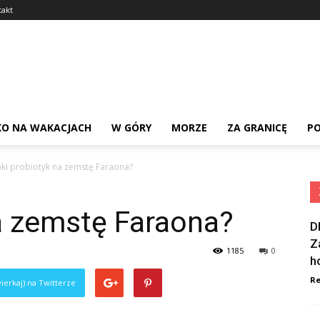
takt
KO NA WAKACJACH
W GÓRY
MORZE
ZA GRANICĘ
PO
aki probiotyk na zemstę Faraona?
a zemstę Faraona?
D
Z
1185
0
h
Re
ierkaj) na Twitterze