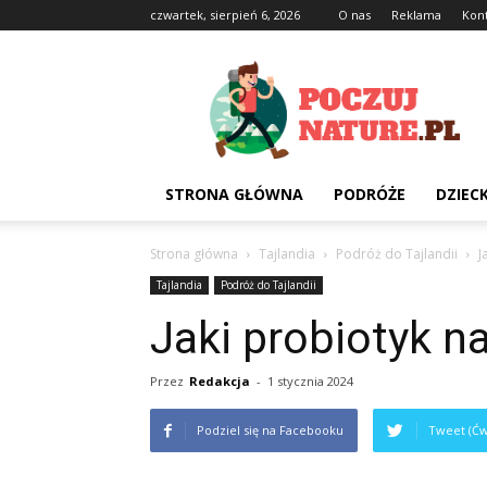
czwartek, sierpień 6, 2026
O nas
Reklama
Kon
Poczujnature.pl
STRONA GŁÓWNA
PODRÓŻE
DZIEC
Strona główna
Tajlandia
Podróż do Tajlandii
J
Tajlandia
Podróż do Tajlandii
Jaki probiotyk n
Przez
Redakcja
-
1 stycznia 2024
Podziel się na Facebooku
Tweet (Ćw