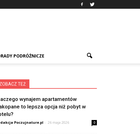
RADY PODRÓŻNICZE
ZOBACZ TEŻ
laczego wynajem apartamentów
akopane to lepsza opcja niż pobyt w
otelu?
dakcja Poczujnature.pl
-
26 maja 2026
0