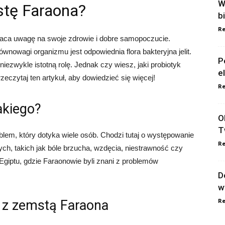
W
stę Faraona?
b
Re
raca uwagę na swoje zdrowie i dobre samopoczucie.
owagi organizmu jest odpowiednia flora bakteryjna jelit.
P
 niezwykle istotną rolę. Jednak czy wiesz, jaki probiotyk
e
zytaj ten artykuł, aby dowiedzieć się więcej!
Re
akiego?
O
T
blem, który dotyka wiele osób. Chodzi tutaj o występowanie
Re
ych, takich jak bóle brzucha, wzdęcia, niestrawność czy
Egiptu, gdzie Faraonowie byli znani z problemów
D
w
Re
 z zemstą Faraona