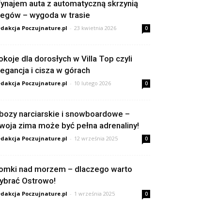
ynajem auta z automatyczną skrzynią
iegów – wygoda w trasie
dakcja Poczujnature.pl
-
23 kwietnia 2026
0
okoje dla dorosłych w Villa Top czyli
legancja i cisza w górach
dakcja Poczujnature.pl
-
10 lutego 2026
0
bozy narciarskie i snowboardowe –
woja zima może być pełna adrenaliny!
dakcja Poczujnature.pl
-
12 września 2025
0
omki nad morzem – dlaczego warto
ybrać Ostrowo!
dakcja Poczujnature.pl
-
1 września 2025
0