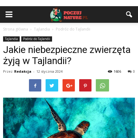
Strona główna
Tajlandia
Podróż do Tajlandii
Tajlandia
Podróż do Tajlandii
Jakie niebezpieczne zwierzęta
żyją w Tajlandii?
Przez
Redakcja
-
12 stycznia 2024
1606
0