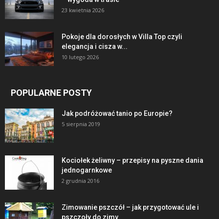
23 kwietnia 2026
Pokoje dla dorosłych w Villa Top czyli
elegancja i cisza w...
10 lutego 2026
POPULARNE POSTY
Jak podróżować tanio po Europie?
5 sierpnia 2019
Kociołek żeliwny – przepisy na pyszne dania
jednogarnkowe
2 grudnia 2016
Zimowanie pszczół – jak przygotować ule i
pszczoły do zimy