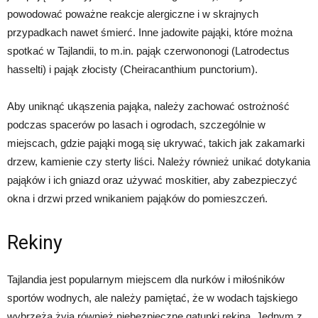
powodować poważne reakcje alergiczne i w skrajnych
przypadkach nawet śmierć. Inne jadowite pająki, które można
spotkać w Tajlandii, to m.in. pająk czerwononogi (Latrodectus
hasselti) i pająk złocisty (Cheiracanthium punctorium).
Aby uniknąć ukąszenia pająka, należy zachować ostrożność
podczas spacerów po lasach i ogrodach, szczególnie w
miejscach, gdzie pająki mogą się ukrywać, takich jak zakamarki
drzew, kamienie czy sterty liści. Należy również unikać dotykania
pająków i ich gniazd oraz używać moskitier, aby zabezpieczyć
okna i drzwi przed wnikaniem pająków do pomieszczeń.
Rekiny
Tajlandia jest popularnym miejscem dla nurków i miłośników
sportów wodnych, ale należy pamiętać, że w wodach tajskiego
wybrzeża żyją również niebezpieczne gatunki rekina. Jednym z