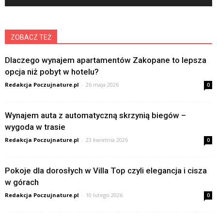
ZOBACZ TEŻ
Dlaczego wynajem apartamentów Zakopane to lepsza
opcja niż pobyt w hotelu?
Redakcja Poczujnature.pl
-
26 maja 2026
0
Wynajem auta z automatyczną skrzynią biegów –
wygoda w trasie
Redakcja Poczujnature.pl
-
23 kwietnia 2026
0
Pokoje dla dorosłych w Villa Top czyli elegancja i cisza
w górach
Redakcja Poczujnature.pl
-
10 lutego 2026
0