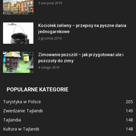
5 sierpnia 2019
Kociołek żeliwny – przepisy na pyszne dania
jednogarnkowe
2 grudnia 2016
Zimowanie pszczół – jak przygotować ule i
pszczoły do zimy
4 lutego 2019
POPULARNE KATEGORIE
Turystyka w Polsce
205
Zwiedzanie Tajlandii
149
Tajlandia
148
Kultura w Tajlandii
148