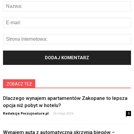
ZOBACZ TEŻ
Dlaczego wynajem apartamentów Zakopane to lepsza
opcja niż pobyt w hotelu?
Redakcja Poczujnature.pl
-
26 maja 2026
0
Wynajem auta z automatyczną skrzynią biegów –