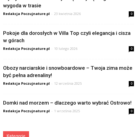
wygoda w trasie
Redakcja Poczujnature.pl
-
23 kwietnia 2026
0
Pokoje dla dorosłych w Villa Top czyli elegancja i cisza
w górach
Redakcja Poczujnature.pl
-
10 lutego 2026
0
Obozy narciarskie i snowboardowe – Twoja zima może
być pełna adrenaliny!
Redakcja Poczujnature.pl
-
12 września 2025
0
Domki nad morzem – dlaczego warto wybrać Ostrowo!
Redakcja Poczujnature.pl
-
1 września 2025
0
Kategorie