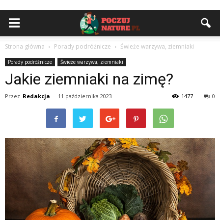
Strona główna
Porady podróżnicze
Świeże warzywa, ziemniaki
Porady podróżnicze
Świeże warzywa, ziemniaki
Jakie ziemniaki na zimę?
Przez
Redakcja
-
11 października 2023
1477
0