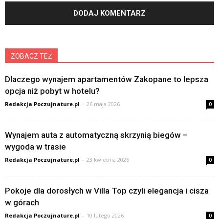
ZOBACZ TEŻ
Dlaczego wynajem apartamentów Zakopane to lepsza
opcja niż pobyt w hotelu?
Redakcja Poczujnature.pl
-
26 maja 2026
0
Wynajem auta z automatyczną skrzynią biegów –
wygoda w trasie
Redakcja Poczujnature.pl
-
23 kwietnia 2026
0
Pokoje dla dorosłych w Villa Top czyli elegancja i cisza
w górach
Redakcja Poczujnature.pl
-
10 lutego 2026
0