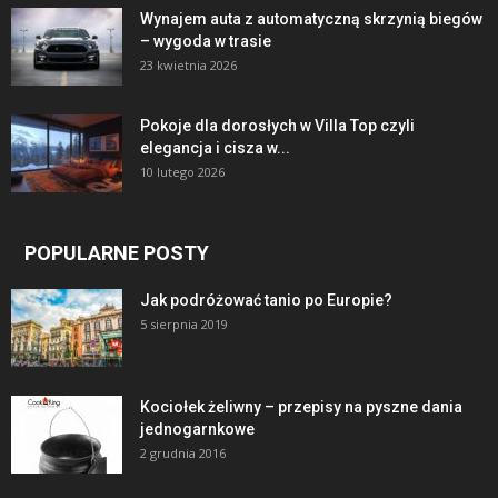
Wynajem auta z automatyczną skrzynią biegów
– wygoda w trasie
23 kwietnia 2026
Pokoje dla dorosłych w Villa Top czyli
elegancja i cisza w...
10 lutego 2026
POPULARNE POSTY
Jak podróżować tanio po Europie?
5 sierpnia 2019
Kociołek żeliwny – przepisy na pyszne dania
jednogarnkowe
2 grudnia 2016