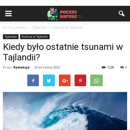
Strona główna
Tajlandia
Kultura w Tajlandii
Tajlandia
Kultura w Tajlandii
Kiedy było ostatnie tsunami w
Tajlandii?
Przez
Redakcja
-
26 września 2023
1228
0