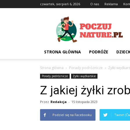
czwartek, sierpień 6, 2026
O nas
Reklama
Kon
Poczujnature.pl
STRONA GŁÓWNA
PODRÓŻE
DZIEC
Strona główna
Porady podróżnicze
Żyłki wędkars
Porady podróżnicze
Żyłki wędkarskie
Z jakiej żyłki zro
Przez
Redakcja
-
15 listopada 2023
Podziel się na Facebooku
Tweet (Ćw