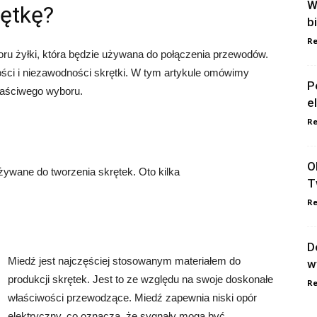
W
rętkę?
b
Re
u żyłki, która będzie używana do połączenia przewodów.
kości i niezawodności skrętki. W tym artykule omówimy
P
łaściwego wyboru.
e
Re
O
używane do tworzenia skrętek. Oto kilka
T
Re
D
Miedź jest najczęściej stosowanym materiałem do
w
produkcji skrętek. Jest to ze względu na swoje doskonałe
Re
właściwości przewodzące. Miedź zapewnia niski opór
elektryczny, co oznacza, że sygnały mogą być