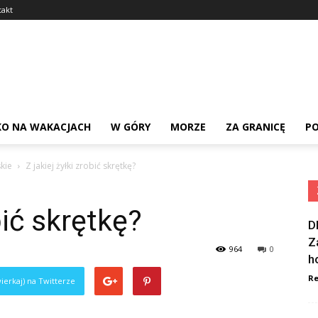
takt
KO NA WAKACJACH
W GÓRY
MORZE
ZA GRANICĘ
PO
kie
Z jakiej żyłki zrobić skrętkę?
bić skrętkę?
D
Z
964
0
h
Re
ierkaj) na Twitterze