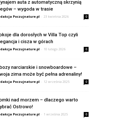
ynajem auta z automatyczną skrzynią
iegów – wygoda w trasie
dakcja Poczujnature.pl
-
23 kwietnia 2026
0
okoje dla dorosłych w Villa Top czyli
legancja i cisza w górach
dakcja Poczujnature.pl
-
10 lutego 2026
0
bozy narciarskie i snowboardowe –
woja zima może być pełna adrenaliny!
dakcja Poczujnature.pl
-
12 września 2025
0
omki nad morzem – dlaczego warto
ybrać Ostrowo!
dakcja Poczujnature.pl
-
1 września 2025
0