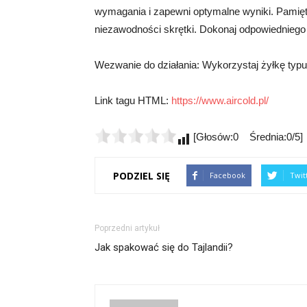
wymagania i zapewni optymalne wyniki. Pamięta
niezawodności skrętki. Dokonaj odpowiedniego 
Wezwanie do działania: Wykorzystaj żyłkę typu
Link tagu HTML:
https://www.aircold.pl/
[Głosów:0 Średnia:0/5]
PODZIEL SIĘ
Facebook
Twit
Poprzedni artykuł
Jak spakować się do Tajlandii?