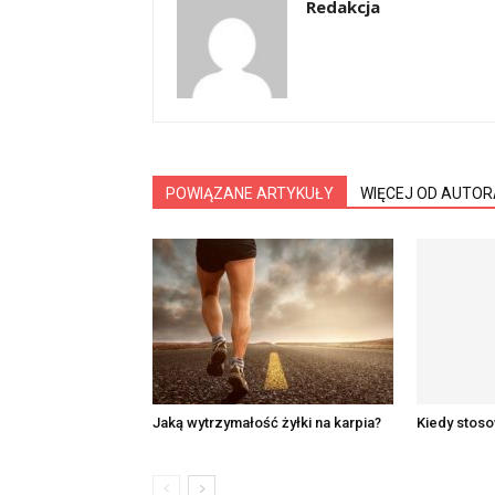
Redakcja
POWIĄZANE ARTYKUŁY
WIĘCEJ OD AUTOR
Jaką wytrzymałość żyłki na karpia?
Kiedy stos