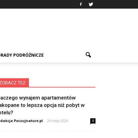
RADY PODRÓŻNICZE
ZOBACZ TEŻ
laczego wynajem apartamentów
akopane to lepsza opcja niż pobyt w
otelu?
dakcja Poczujnature.pl
-
26 maja 2026
0