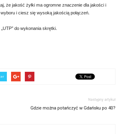
j, że jakość żyłki ma ogromne znaczenie dla jakości i
wyboru i ciesz się wysoką jakością połączeń.
 „UTP” do wykonania skrętki.
ter
Następny artykuł
Gdzie można potańczyć w Gdańsku po 40?