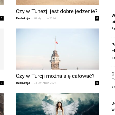
Czy w Tunezji jest dobre jedzenie?
W
Redakcja
-
20 stycznia 2024
0
0
b
Re
P
e
Re
O
Czy w Turcji można się całować?
T
Redakcja
-
23 kwietnia 2024
0
0
Re
D
w