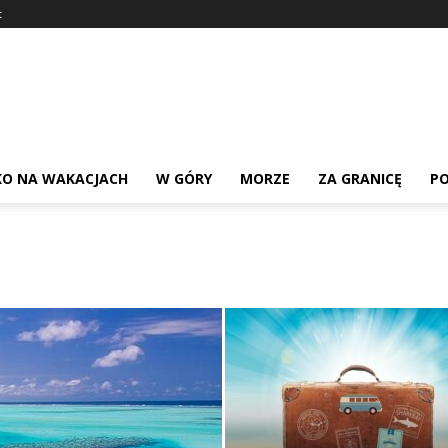
t
KO NA WAKACJACH
W GÓRY
MORZE
ZA GRANICĘ
PO