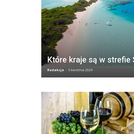
Które kraje są w strefi
Redakcja
-
5 kwietnia 2024