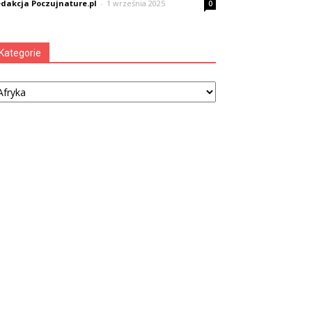
dakcja Poczujnature.pl
-
1 września 2025
0
Kategorie
tegorie