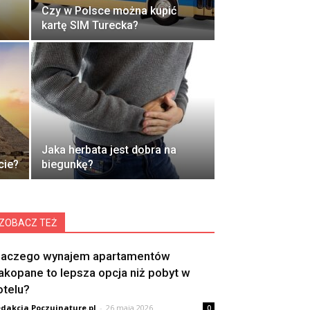
Czy w Polsce można kupić
kartę SIM Turecka?
Jaka herbata jest dobra na
cie?
biegunkę?
ZOBACZ TEŻ
laczego wynajem apartamentów
akopane to lepsza opcja niż pobyt w
otelu?
dakcja Poczujnature.pl
-
26 maja 2026
0