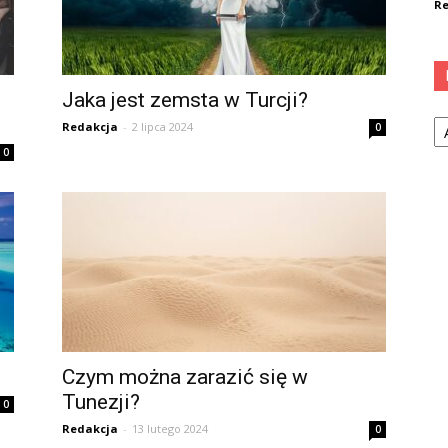
Re
Jaka jest zemsta w Turcji?
Ka
Redakcja
-
2 lipca 2024
0
0
Czym można zarazić się w
Tunezji?
0
Redakcja
-
13 lutego 2024
0