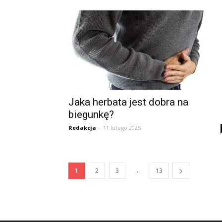
Jaka herbata jest dobra na
biegunkę?
Redakcja
-
11 lutego 2025
...
1
2
3
13