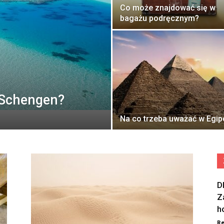
Co może znajdować się w
bagażu podręcznym?
e Schengen?
Na co trzeba uważać w Egip
D
Z
h
Re