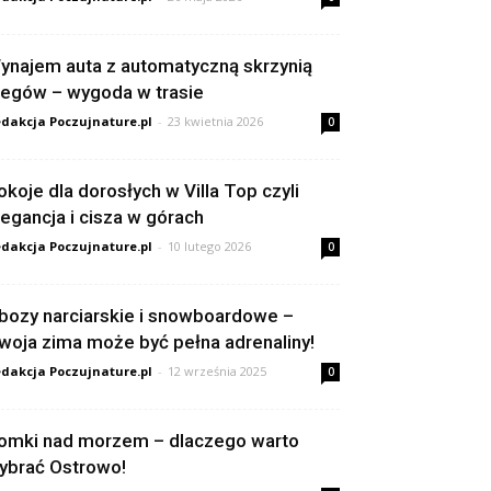
ynajem auta z automatyczną skrzynią
iegów – wygoda w trasie
dakcja Poczujnature.pl
-
23 kwietnia 2026
0
okoje dla dorosłych w Villa Top czyli
legancja i cisza w górach
dakcja Poczujnature.pl
-
10 lutego 2026
0
bozy narciarskie i snowboardowe –
woja zima może być pełna adrenaliny!
dakcja Poczujnature.pl
-
12 września 2025
0
omki nad morzem – dlaczego warto
ybrać Ostrowo!