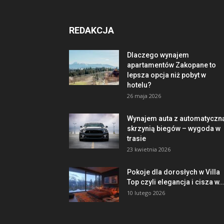
REDAKCJA
Dlaczego wynajem
apartamentów Zakopane to
lepsza opcja niż pobyt w
hotelu?
26 maja 2026
Wynajem auta z automatyczn
skrzynią biegów – wygoda w
trasie
23 kwietnia 2026
Pokoje dla dorosłych w Villa
Top czyli elegancja i cisza w..
10 lutego 2026