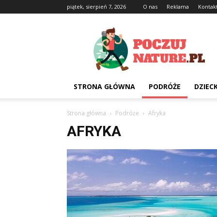
piątek, sierpień 7, 2026
O nas
Reklama
Kontak
Poczujnature.pl
STRONA GŁÓWNA
PODRÓŻE
DZIEC
Strona główna
Podróże
Afryka
AFRYKA