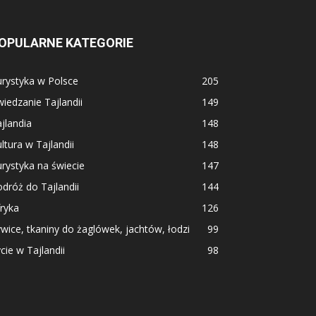
OPULARNE KATEGORIE
rystyka w Polsce
205
iedzanie Tajlandii
149
jlandia
148
ltura w Tajlandii
148
rystyka na świecie
147
dróż do Tajlandii
144
ryka
126
wice, tkaniny do żaglówek, jachtów, łodzi
99
cie w Tajlandii
98