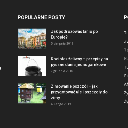
POPULARNE POSTY
P
Jak podróżować tanio po
Tu
Europie?
Zw
5 sierpnia 2019
Ta
Ku
Kociołek żeliwny – przepisy na
pyszne dania jednogarnkowe
Tu
ą
2 grudnia 2016
Po
Af
Zimowanie pszczół – jak
przygotować ule i pszczoły do
Ży
zimy
Ży
.
4 lutego 2019