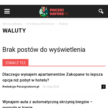
Strona główna
Porady podróżnicze
Waluty
WALUTY
Brak postów do wyświetlenia
ZOBACZ TEŻ
Dlaczego wynajem apartamentów Zakopane to lepsza
opcja niż pobyt w hotelu?
Redakcja Poczujnature.pl
-
26 maja 2026
0
Wynajem auta z automatyczną skrzynią biegów –
wygoda w trasie