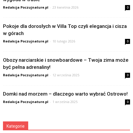
Redakcja Poczujnature.pl
-
23 kwietnia 2026
0
Pokoje dla dorosłych w Villa Top czyli elegancja i cisza
w górach
Redakcja Poczujnature.pl
-
10 lutego 2026
0
Obozy narciarskie i snowboardowe – Twoja zima może
być pełna adrenaliny!
Redakcja Poczujnature.pl
-
12 września 2025
0
Domki nad morzem – dlaczego warto wybrać Ostrowo!
Redakcja Poczujnature.pl
-
1 września 2025
0
Kategorie