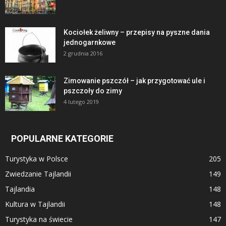
Kociołek żeliwny – przepisy na pyszne dania
jednogarnkowe
2 grudnia 2016
Zimowanie pszczół – jak przygotować ule i
pszczoły do zimy
4 lutego 2019
POPULARNE KATEGORIE
Turystyka w Polsce
205
Zwiedzanie Tajlandii
149
Tajlandia
148
Kultura w Tajlandii
148
Turystyka na świecie
147