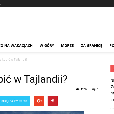
t
KO NA WAKACJACH
W GÓRY
MORZE
ZA GRANICĘ
PO
ę kupić w Tajlandii?
ić w Tajlandii?
D
Z
1200
0
h
Re
ierkaj) na Twitterze