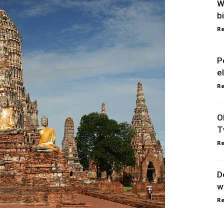
W
b
Re
P
e
Re
O
T
Re
D
w
Re