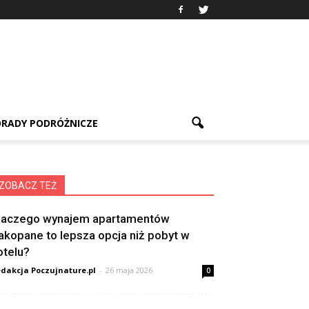
RADY PODRÓŻNICZE
ZOBACZ TEŻ
laczego wynajem apartamentów
akopane to lepsza opcja niż pobyt w
otelu?
dakcja Poczujnature.pl
-
26 maja 2026
0