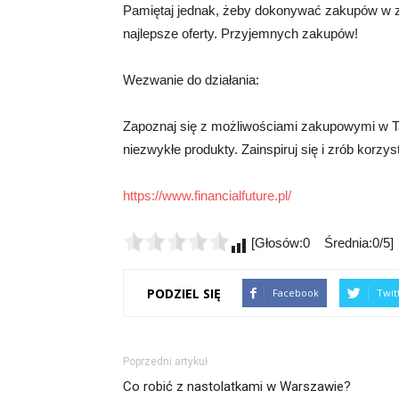
Pamiętaj jednak, żeby dokonywać zakupów w z
najlepsze oferty. Przyjemnych zakupów!
Wezwanie do działania:
Zapoznaj się z możliwościami zakupowymi w Tajl
niezwykłe produkty. Zainspiruj się i zrób korzyst
https://www.financialfuture.pl/
[Głosów:0 Średnia:0/5]
PODZIEL SIĘ
Facebook
Twit
Poprzedni artykuł
Co robić z nastolatkami w Warszawie?