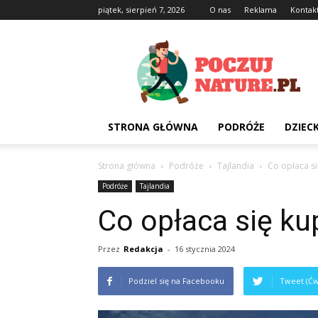
piątek, sierpień 7, 2026
O nas
Reklama
Kontak
Poczujnature.pl
STRONA GŁÓWNA
PODRÓŻE
DZIEC
Strona główna
Podróże
Tajlandia
Co opłaca si
Podróże
Tajlandia
Co opłaca się kup
Przez
Redakcja
-
16 stycznia 2024
Podziel się na Facebooku
Tweet (Ćw