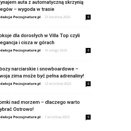
ynajem auta z automatyczną skrzynią
iegów – wygoda w trasie
dakcja Poczujnature.pl
-
23 kwietnia 2026
0
okoje dla dorosłych w Villa Top czyli
legancja i cisza w górach
dakcja Poczujnature.pl
-
10 lutego 2026
0
bozy narciarskie i snowboardowe –
woja zima może być pełna adrenaliny!
dakcja Poczujnature.pl
-
12 września 2025
0
omki nad morzem – dlaczego warto
ybrać Ostrowo!
dakcja Poczujnature.pl
-
1 września 2025
0