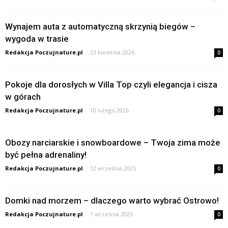
Wynajem auta z automatyczną skrzynią biegów –
wygoda w trasie
Redakcja Poczujnature.pl
-
23 kwietnia 2026
0
Pokoje dla dorosłych w Villa Top czyli elegancja i cisza
w górach
Redakcja Poczujnature.pl
-
10 lutego 2026
0
Obozy narciarskie i snowboardowe – Twoja zima może
być pełna adrenaliny!
Redakcja Poczujnature.pl
-
12 września 2025
0
Domki nad morzem – dlaczego warto wybrać Ostrowo!
Redakcja Poczujnature.pl
-
1 września 2025
0