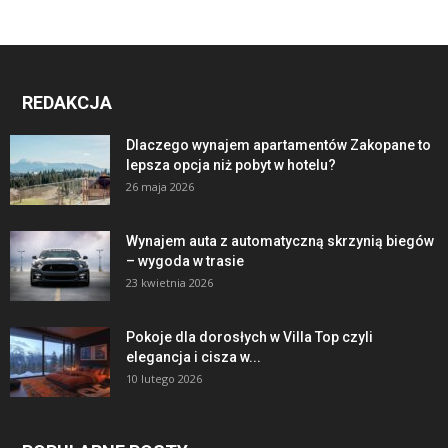
REDAKCJA
Dlaczego wynajem apartamentów Zakopane to
lepsza opcja niż pobyt w hotelu?
26 maja 2026
Wynajem auta z automatyczną skrzynią biegów
– wygoda w trasie
23 kwietnia 2026
Pokoje dla dorosłych w Villa Top czyli
elegancja i cisza w...
10 lutego 2026