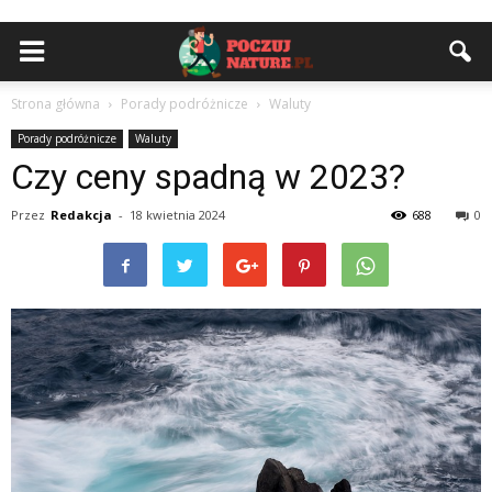
Strona główna
Porady podróżnicze
Waluty
Porady podróżnicze
Waluty
Czy ceny spadną w 2023?
Przez
Redakcja
-
18 kwietnia 2024
688
0