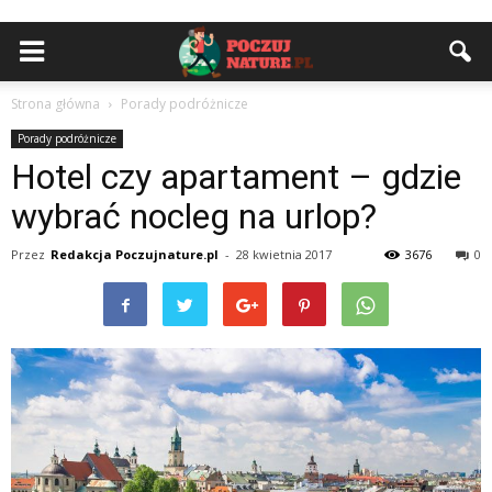
Strona główna
Porady podróżnicze
Porady podróżnicze
Hotel czy apartament – gdzie
wybrać nocleg na urlop?
Przez
Redakcja Poczujnature.pl
-
28 kwietnia 2017
3676
0