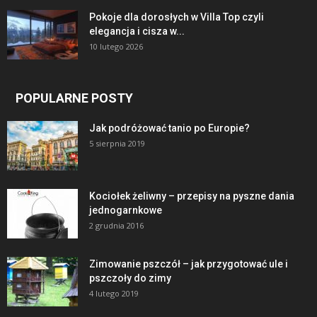
Pokoje dla dorosłych w Villa Top czyli
elegancja i cisza w...
10 lutego 2026
POPULARNE POSTY
Jak podróżować tanio po Europie?
5 sierpnia 2019
Kociołek żeliwny – przepisy na pyszne dania
jednogarnkowe
2 grudnia 2016
Zimowanie pszczół – jak przygotować ule i
pszczoły do zimy
4 lutego 2019