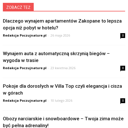
ZOBACZ TEŻ
Dlaczego wynajem apartamentów Zakopane to lepsza
opcja niż pobyt w hotelu?
Redakcja Poczujnature.pl
-
26 maja 2026
0
Wynajem auta z automatyczną skrzynią biegów –
wygoda w trasie
Redakcja Poczujnature.pl
-
23 kwietnia 2026
0
Pokoje dla dorosłych w Villa Top czyli elegancja i cisza
w górach
Redakcja Poczujnature.pl
-
10 lutego 2026
0
Obozy narciarskie i snowboardowe – Twoja zima może
być pełna adrenaliny!