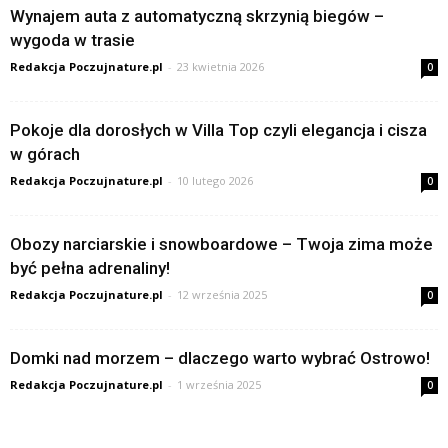
Wynajem auta z automatyczną skrzynią biegów –
wygoda w trasie
Redakcja Poczujnature.pl
-
23 kwietnia 2026
0
Pokoje dla dorosłych w Villa Top czyli elegancja i cisza
w górach
Redakcja Poczujnature.pl
-
10 lutego 2026
0
Obozy narciarskie i snowboardowe – Twoja zima może
być pełna adrenaliny!
Redakcja Poczujnature.pl
-
12 września 2025
0
Domki nad morzem – dlaczego warto wybrać Ostrowo!
Redakcja Poczujnature.pl
-
1 września 2025
0