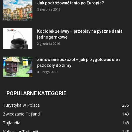
Jak podróżować tanio po Europie?
5 sierpnia 2019
Kociołek żeliwny – przepisy na pyszne dania
jednogarnkowe
2 grudnia 2016
Zimowanie pszczół – jak przygotować ule i
pszczoły do zimy
4 lutego 2019
POPULARNE KATEGORIE
Turystyka w Polsce
205
Zwiedzanie Tajlandii
149
Tajlandia
148
Kultura w Tajlandii
148