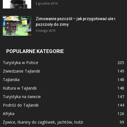
2 grudnia 2016
Zimowanie pszczół – jak przygotować ule i
pszczoły do zimy
4 lutego 2019
POPULARNE KATEGORIE
Turystyka w Polsce
205
Zwiedzanie Tajlandii
149
Tajlandia
148
Kultura w Tajlandii
148
Turystyka na świecie
147
Podróż do Tajlandii
144
Afryka
126
Żywice, tkaniny do żaglówek, jachtów, łodzi
99